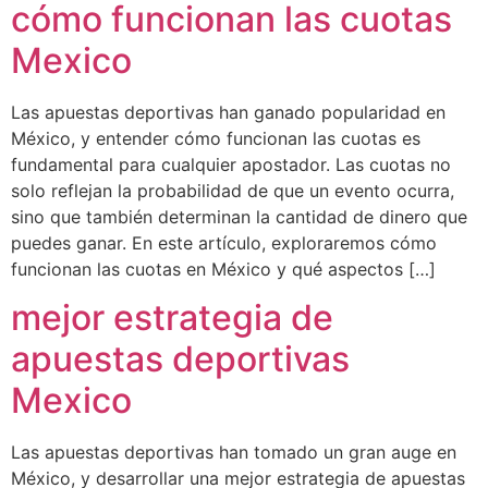
cómo funcionan las cuotas
Mexico
Las apuestas deportivas han ganado popularidad en
México, y entender cómo funcionan las cuotas es
fundamental para cualquier apostador. Las cuotas no
solo reflejan la probabilidad de que un evento ocurra,
sino que también determinan la cantidad de dinero que
puedes ganar. En este artículo, exploraremos cómo
funcionan las cuotas en México y qué aspectos […]
mejor estrategia de
apuestas deportivas
Mexico
Las apuestas deportivas han tomado un gran auge en
México, y desarrollar una mejor estrategia de apuestas