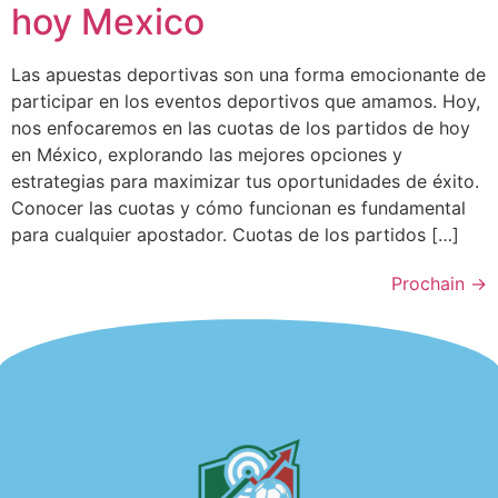
hoy Mexico
Las apuestas deportivas son una forma emocionante de
participar en los eventos deportivos que amamos. Hoy,
nos enfocaremos en las cuotas de los partidos de hoy
en México, explorando las mejores opciones y
estrategias para maximizar tus oportunidades de éxito.
Conocer las cuotas y cómo funcionan es fundamental
para cualquier apostador. Cuotas de los partidos […]
Prochain
→