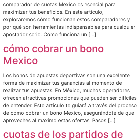
comparador de cuotas Mexico es esencial para
maximizar tus beneficios. En este artículo,
exploraremos cómo funcionan estos comparadores y
por qué son herramientas indispensables para cualquier
apostador serio. Cómo funciona un […]
cómo cobrar un bono
Mexico
Los bonos de apuestas deportivas son una excelente
forma de maximizar tus ganancias al momento de
realizar tus apuestas. En México, muchos operadores
ofrecen atractivas promociones que pueden ser difíciles
de entender. Este artículo te guiará a través del proceso
de cómo cobrar un bono Mexico, asegurándote de que
aproveches al máximo estas ofertas. Pasos […]
cuotas de los partidos de