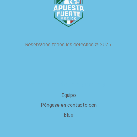
Reservados todos los derechos
©
2025.
acerca de nosotros
Equipo
Póngase en contacto con
Blog