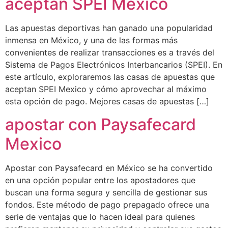
aceptan SPEI Mexico
Las apuestas deportivas han ganado una popularidad
inmensa en México, y una de las formas más
convenientes de realizar transacciones es a través del
Sistema de Pagos Electrónicos Interbancarios (SPEI). En
este artículo, exploraremos las casas de apuestas que
aceptan SPEI Mexico y cómo aprovechar al máximo
esta opción de pago. Mejores casas de apuestas […]
apostar con Paysafecard
Mexico
Apostar con Paysafecard en México se ha convertido
en una opción popular entre los apostadores que
buscan una forma segura y sencilla de gestionar sus
fondos. Este método de pago prepagado ofrece una
serie de ventajas que lo hacen ideal para quienes