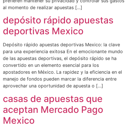
prefieren mantener su privacidad y controlar sus gastos
al momento de realizar apuestas […]
depósito rápido apuestas
deportivas Mexico
Depósito rápido apuestas deportivas Mexico: la clave
para una experiencia exitosa En el emocionante mundo
de las apuestas deportivas, el depósito rápido se ha
convertido en un elemento esencial para los
apostadores en México. La rapidez y la eficiencia en el
manejo de fondos pueden marcar la diferencia entre
aprovechar una oportunidad de apuesta o […]
casas de apuestas que
aceptan Mercado Pago
Mexico