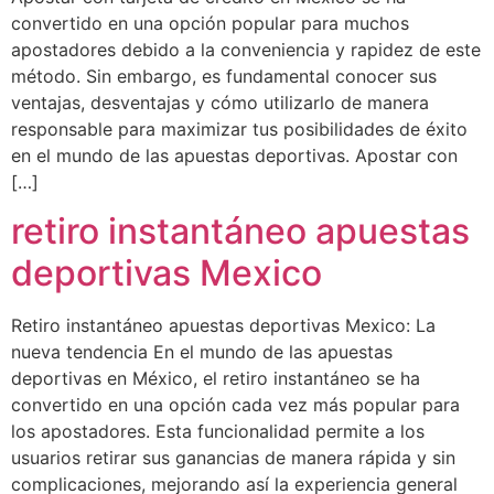
convertido en una opción popular para muchos
apostadores debido a la conveniencia y rapidez de este
método. Sin embargo, es fundamental conocer sus
ventajas, desventajas y cómo utilizarlo de manera
responsable para maximizar tus posibilidades de éxito
en el mundo de las apuestas deportivas. Apostar con
[…]
retiro instantáneo apuestas
deportivas Mexico
Retiro instantáneo apuestas deportivas Mexico: La
nueva tendencia En el mundo de las apuestas
deportivas en México, el retiro instantáneo se ha
convertido en una opción cada vez más popular para
los apostadores. Esta funcionalidad permite a los
usuarios retirar sus ganancias de manera rápida y sin
complicaciones, mejorando así la experiencia general