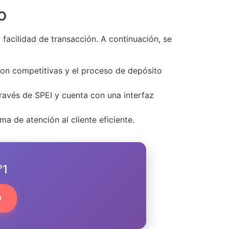
o
 facilidad de transacción. A continuación, se
on competitivas y el proceso de depósito
ravés de SPEI y cuenta con una interfaz
 de atención al cliente eficiente.
°1
O