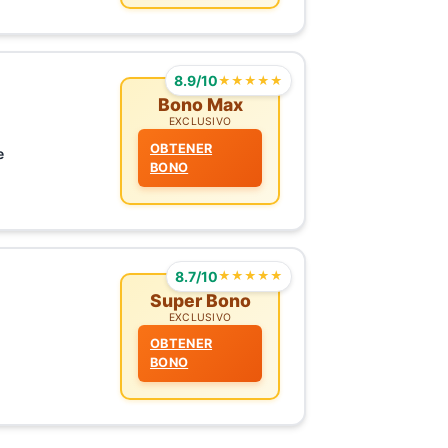
8.9/10
★★★★★
Bono Max
EXCLUSIVO
OBTENER
e
BONO
8.7/10
★★★★★
Super Bono
EXCLUSIVO
OBTENER
BONO