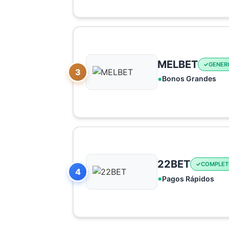
MELBET
GENER
3
Bonos Grandes
22BET
COMPLE
4
Pagos Rápidos