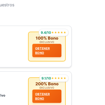
uestros
9.4/10
★★★★★
100% Bono
EXCLUSIVO
OBTENER
BONO
9.1/10
★★★★★
200% Bono
EXCLUSIVO
OBTENER
Vivo
BONO