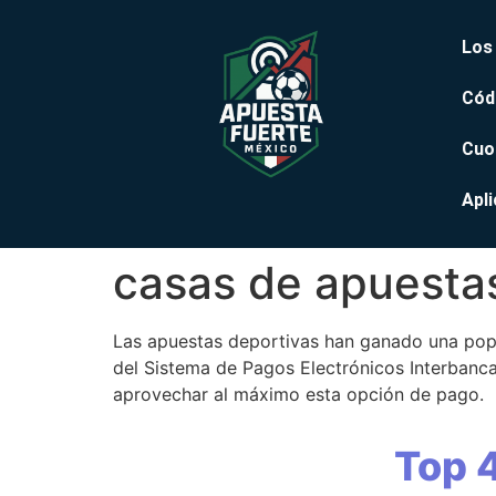
Los
Cód
Cuo
Apl
casas de apuesta
Las apuestas deportivas han ganado una popu
del Sistema de Pagos Electrónicos Interbancar
aprovechar al máximo esta opción de pago.
Top 