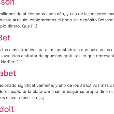
sson
 millones de aficionados cada año, y una de las mejores 
n este artículo, exploraremos el bono sin depósito Betsson
opio dinero. Qué […]
Bet
ertas más atractivas para los apostadores que buscan maxim
s usuarios disfrutar de apuestas gratuitas, lo que represe
 NetBet: […]
abet
cionado significativamente, y uno de los atractivos más d
ores explorar la plataforma sin arriesgar su propio dinero.
os clave a tener en […]
doit