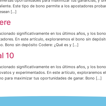
diversas oportunidades para maximizar tus ganancias, y u
iente. Este tipo de bono permite a los apostadores probar l
esean […]
ere
cionado significativamente en los últimos años, y los bono
dores. En este artículo, exploraremos el bono sin depósito
o. Bono sin depósito Codere: ¿Qué es y […]
l 10
cionado significativamente en los últimos años, y los bono
ovatos y experimentados. En este artículo, exploraremos el
mo para maximizar tus oportunidades de ganar. Bono […]