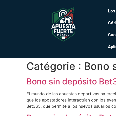
Los
Cód
Cuo
Apl
Catégorie :
Bono s
Bono sin depósito Bet
El mundo de las apuestas deportivas ha crec
que los apostadores interactúan con los even
Bet365, que permite a los nuevos usuarios c