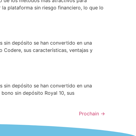
no de los métodos más atractivos para
a plataforma sin riesgo financiero, lo que lo
s sin depósito se han convertido en una
 Codere, sus características, ventajas y
s sin depósito se han convertido en una
 bono sin depósito Royal 10, sus
Prochain
→