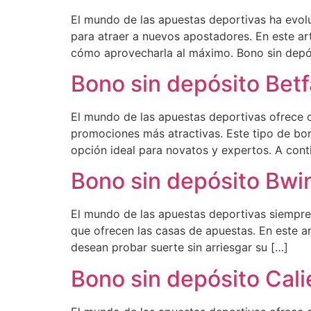
El mundo de las apuestas deportivas ha evolu
para atraer a nuevos apostadores. En este art
cómo aprovecharla al máximo. Bono sin depós
Bono sin depósito Betf
El mundo de las apuestas deportivas ofrece o
promociones más atractivas. Este tipo de bono
opción ideal para novatos y expertos. A cont
Bono sin depósito Bwi
El mundo de las apuestas deportivas siempre 
que ofrecen las casas de apuestas. En este a
desean probar suerte sin arriesgar su […]
Bono sin depósito Cali