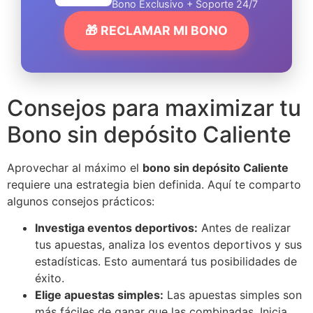
Bono Exclusivo + Soporte 24/7
🎁 RECLAMAR MI BONO
Consejos para maximizar tu
Bono sin depósito Caliente
Aprovechar al máximo el
bono sin depósito Caliente
requiere una estrategia bien definida. Aquí te comparto
algunos consejos prácticos:
Investiga eventos deportivos:
Antes de realizar
tus apuestas, analiza los eventos deportivos y sus
estadísticas. Esto aumentará tus posibilidades de
éxito.
Elige apuestas simples:
Las apuestas simples son
más fáciles de ganar que las combinadas. Inicia