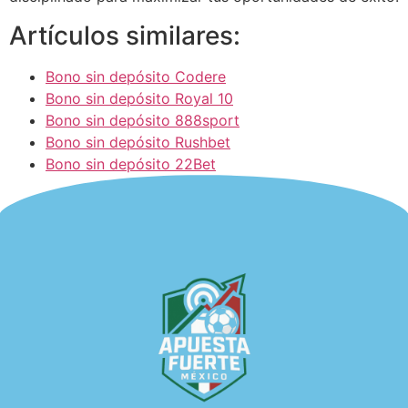
Artículos similares:
Bono sin depósito Codere
Bono sin depósito Royal 10
Bono sin depósito 888sport
Bono sin depósito Rushbet
Bono sin depósito 22Bet