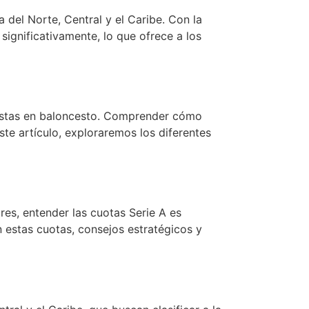
el Norte, Central y el Caribe. Con la
ignificativamente, lo que ofrece a los
uestas en baloncesto. Comprender cómo
te artículo, exploraremos los diferentes
res, entender las cuotas Serie A es
 estas cuotas, consejos estratégicos y