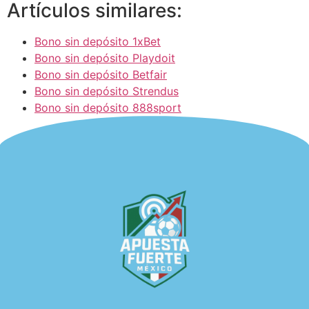
Artículos similares:
Bono sin depósito 1xBet
Bono sin depósito Playdoit
Bono sin depósito Betfair
Bono sin depósito Strendus
Bono sin depósito 888sport