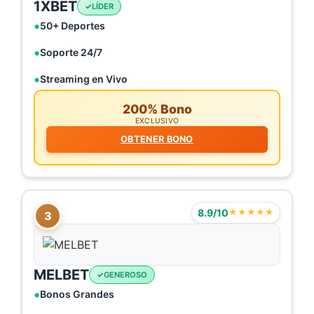
1XBET
LÍDER
50+ Deportes
Soporte 24/7
Streaming en Vivo
200% Bono
EXCLUSIVO
OBTENER BONO
8.9/10
★★★★★
3
MELBET
GENEROSO
Bonos Grandes