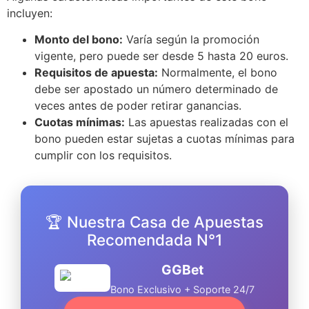
incluyen:
Monto del bono:
Varía según la promoción
vigente, pero puede ser desde 5 hasta 20 euros.
Requisitos de apuesta:
Normalmente, el bono
debe ser apostado un número determinado de
veces antes de poder retirar ganancias.
Cuotas mínimas:
Las apuestas realizadas con el
bono pueden estar sujetas a cuotas mínimas para
cumplir con los requisitos.
🏆 Nuestra Casa de Apuestas
Recomendada N°1
GGBet
Bono Exclusivo + Soporte 24/7