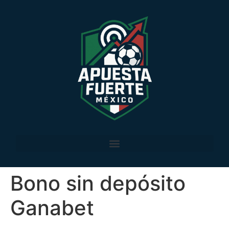
Bono sin depósito
Ganabet