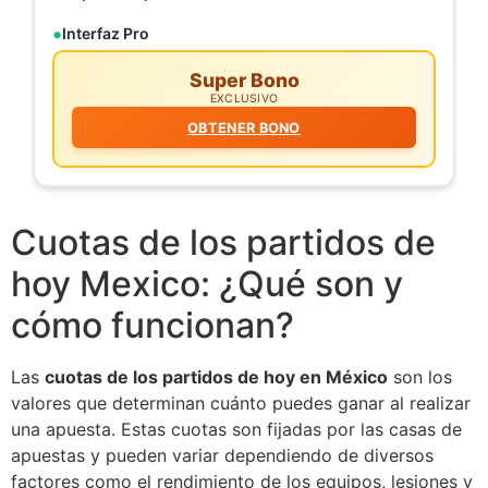
Interfaz Pro
Super Bono
EXCLUSIVO
OBTENER BONO
Cuotas de los partidos de
hoy Mexico: ¿Qué son y
cómo funcionan?
Las
cuotas de los partidos de hoy en México
son los
valores que determinan cuánto puedes ganar al realizar
una apuesta. Estas cuotas son fijadas por las casas de
apuestas y pueden variar dependiendo de diversos
factores como el rendimiento de los equipos, lesiones y