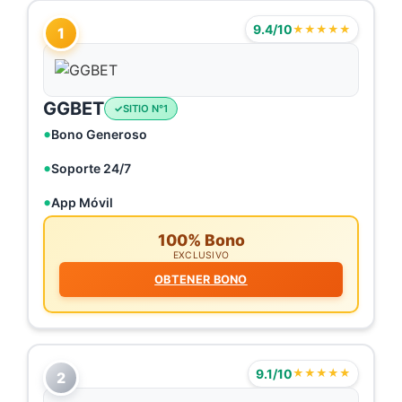
9.4/10
★★★★★
1
GGBET
SITIO N°1
Bono Generoso
Soporte 24/7
App Móvil
100% Bono
EXCLUSIVO
OBTENER BONO
9.1/10
★★★★★
2