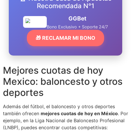
Recomendada N°1
GGBet
Bono Exclusivo + Soporte 24/7
🎁 RECLAMAR MI BONO
Mejores cuotas de hoy
Mexico: baloncesto y otros
deportes
Además del fútbol, el baloncesto y otros deportes
también ofrecen
mejores cuotas de hoy en México
. Por
ejemplo, en la Liga Nacional de Baloncesto Profesional
(LNBP), puedes encontrar cuotas competitivas: