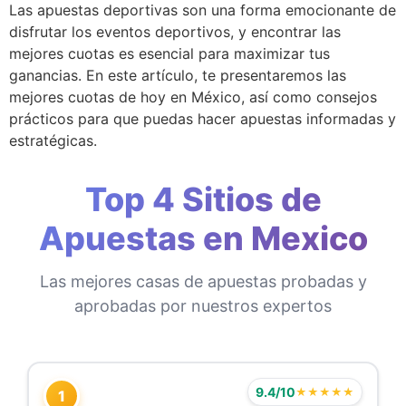
Las apuestas deportivas son una forma emocionante de
disfrutar los eventos deportivos, y encontrar las
mejores cuotas es esencial para maximizar tus
ganancias. En este artículo, te presentaremos las
mejores cuotas de hoy en México, así como consejos
prácticos para que puedas hacer apuestas informadas y
estratégicas.
Top 4 Sitios de
Apuestas en Mexico
Las mejores casas de apuestas probadas y
aprobadas por nuestros expertos
9.4/10
★★★★★
1