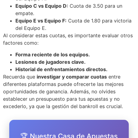
Equipo C vs Equipo D:
Cuota de 3.50 para un
empate.
Equipo E vs Equipo F:
Cuota de 1.80 para victoria
del Equipo E.
Al considerar estas cuotas, es importante evaluar otros
factores como:
Forma reciente de los equipos.
Lesiones de jugadores clave.
Historial de enfrentamientos directos.
Recuerda que
investigar y comparar cuotas
entre
diferentes plataformas puede ofrecerte las mejores
oportunidades de ganancia. Además, no olvides
establecer un presupuesto para tus apuestas y no
excederlo, ya que la gestión del bankroll es crucial.
🏆 Nuestra Casa de Apuestas