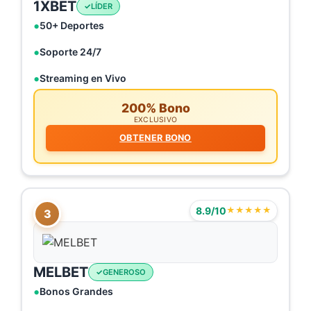
1XBET
LÍDER
50+ Deportes
Soporte 24/7
Streaming en Vivo
200% Bono
EXCLUSIVO
OBTENER BONO
8.9/10
★★★★★
3
MELBET
GENEROSO
Bonos Grandes