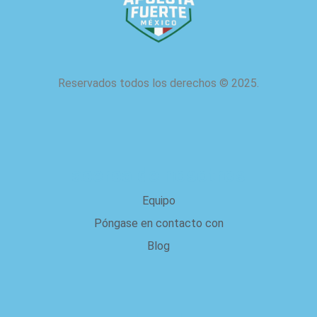
Reservados todos los derechos
©
2025.
acerca de nosotros
Equipo
Póngase en contacto con
Blog