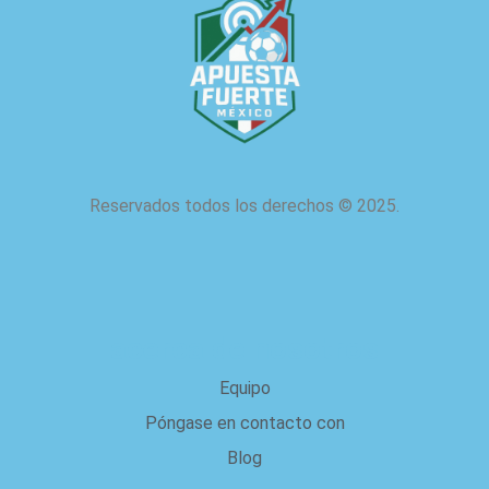
Reservados todos los derechos
©
2025.
acerca de nosotros
Equipo
Póngase en contacto con
Blog