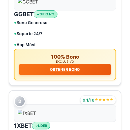
GGBET
SITIO N°1
Bono Generoso
Soporte 24/7
App Móvil
100% Bono
EXCLUSIVO
OBTENER BONO
9.1/10
★★★★★
2
1XBET
LÍDER