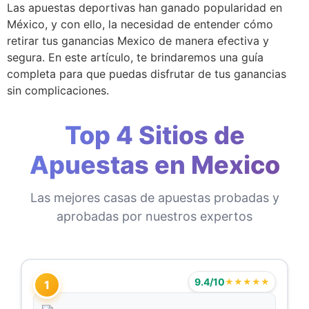
Las apuestas deportivas han ganado popularidad en
México, y con ello, la necesidad de entender cómo
retirar tus ganancias Mexico de manera efectiva y
segura. En este artículo, te brindaremos una guía
completa para que puedas disfrutar de tus ganancias
sin complicaciones.
Top 4 Sitios de
Apuestas en Mexico
Las mejores casas de apuestas probadas y
aprobadas por nuestros expertos
9.4/10
★★★★★
1