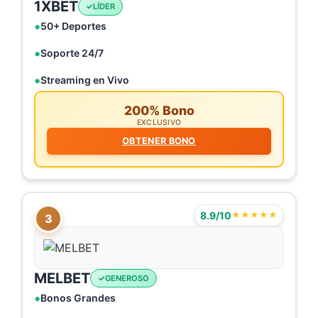
1XBET
LÍDER
50+ Deportes
Soporte 24/7
Streaming en Vivo
200% Bono
EXCLUSIVO
OBTENER BONO
8.9/10
★★★★★
3
MELBET
GENEROSO
Bonos Grandes