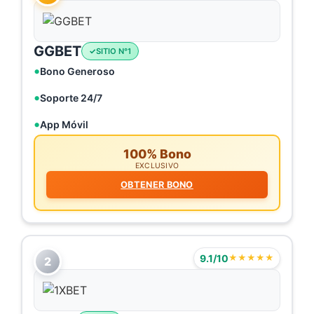
GGBET
SITIO N°1
Bono Generoso
Soporte 24/7
App Móvil
100% Bono
EXCLUSIVO
OBTENER BONO
9.1/10
★★★★★
2