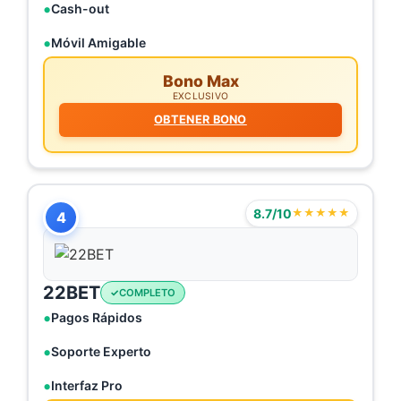
Cash-out
Móvil Amigable
Bono Max
EXCLUSIVO
OBTENER BONO
8.7/10
★★★★★
4
22BET
COMPLETO
Pagos Rápidos
Soporte Experto
Interfaz Pro