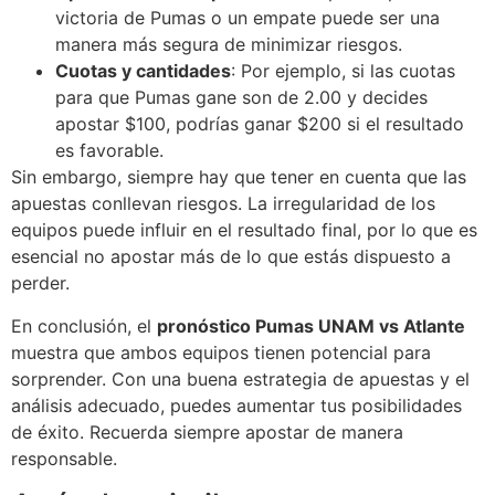
victoria de Pumas o un empate puede ser una
manera más segura de minimizar riesgos.
Cuotas y cantidades
: Por ejemplo, si las cuotas
para que Pumas gane son de 2.00 y decides
apostar $100, podrías ganar $200 si el resultado
es favorable.
Sin embargo, siempre hay que tener en cuenta que las
apuestas conllevan riesgos. La irregularidad de los
equipos puede influir en el resultado final, por lo que es
esencial no apostar más de lo que estás dispuesto a
perder.
En conclusión, el
pronóstico Pumas UNAM vs Atlante
muestra que ambos equipos tienen potencial para
sorprender. Con una buena estrategia de apuestas y el
análisis adecuado, puedes aumentar tus posibilidades
de éxito. Recuerda siempre apostar de manera
responsable.