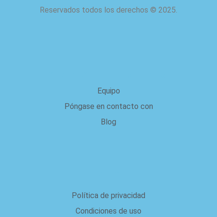
Reservados todos los derechos
©
2025.
acerca de nosotros
Equipo
Póngase en contacto con
Blog
Legal
Política de privacidad
Condiciones de uso