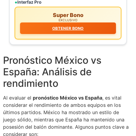
Interfaz Pro
Super Bono
EXCLUSIVO
OBTENER BONO
Pronóstico México vs
España: Análisis de
rendimiento
Al evaluar el
pronóstico México vs España
, es vital
considerar el rendimiento de ambos equipos en los
últimos partidos. México ha mostrado un estilo de
juego sólido, mientras que España ha mantenido una
posesión del balón dominante. Algunos puntos clave a
considerar son: