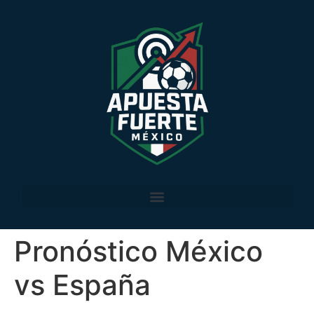
Pronóstico México
vs España