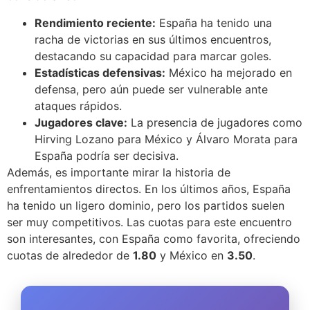
Rendimiento reciente:
España ha tenido una
racha de victorias en sus últimos encuentros,
destacando su capacidad para marcar goles.
Estadísticas defensivas:
México ha mejorado en
defensa, pero aún puede ser vulnerable ante
ataques rápidos.
Jugadores clave:
La presencia de jugadores como
Hirving Lozano para México y Álvaro Morata para
España podría ser decisiva.
Además, es importante mirar la historia de
enfrentamientos directos. En los últimos años, España
ha tenido un ligero dominio, pero los partidos suelen
ser muy competitivos. Las cuotas para este encuentro
son interesantes, con España como favorita, ofreciendo
cuotas de alrededor de
1.80
y México en
3.50
.