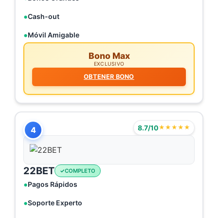
Cash-out
Móvil Amigable
Bono Max
EXCLUSIVO
OBTENER BONO
8.7/10
★★★★★
4
22BET
COMPLETO
Pagos Rápidos
Soporte Experto