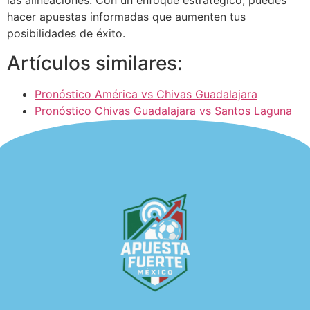
las alineaciones. Con un enfoque estratégico, puedes
hacer apuestas informadas que aumenten tus
posibilidades de éxito.
Artículos similares:
Pronóstico América vs Chivas Guadalajara
Pronóstico Chivas Guadalajara vs Santos Laguna