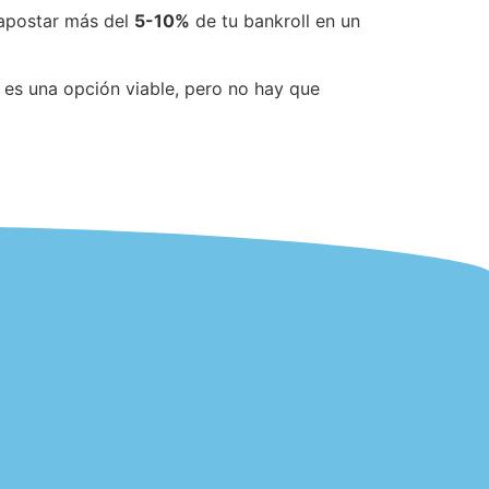
 apostar más del
5-10%
de tu bankroll en un
a es una opción viable, pero no hay que