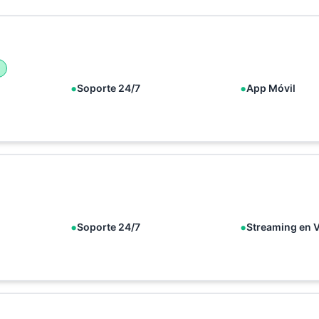
Soporte 24/7
App Móvil
Soporte 24/7
Streaming en 