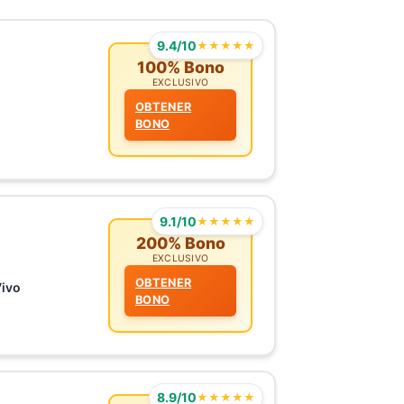
9.4/10
★★★★★
100% Bono
EXCLUSIVO
OBTENER
BONO
9.1/10
★★★★★
200% Bono
EXCLUSIVO
OBTENER
Vivo
BONO
8.9/10
★★★★★