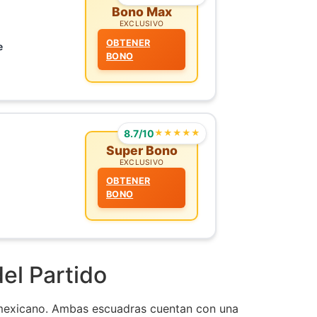
Bono Max
EXCLUSIVO
OBTENER
e
BONO
8.7/10
★★★★★
Super Bono
EXCLUSIVO
OBTENER
BONO
el Partido
l mexicano. Ambas escuadras cuentan con una