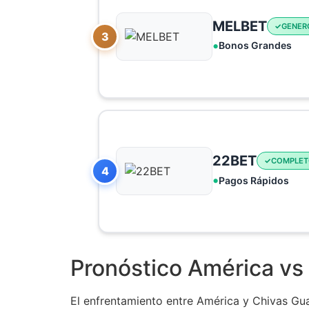
MELBET
GENER
3
Bonos Grandes
22BET
COMPLE
4
Pagos Rápidos
Pronóstico América vs 
El enfrentamiento entre América y Chivas Gu