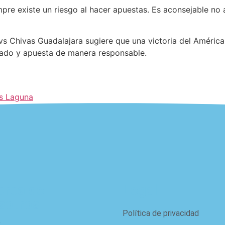
mpre existe un riesgo al hacer apuestas. Es aconsejable no
 vs Chivas Guadalajara sugiere que una victoria del Améric
rmado y apuesta de manera responsable.
os Laguna
erca de
Legal
sotros
Política de privacidad
o