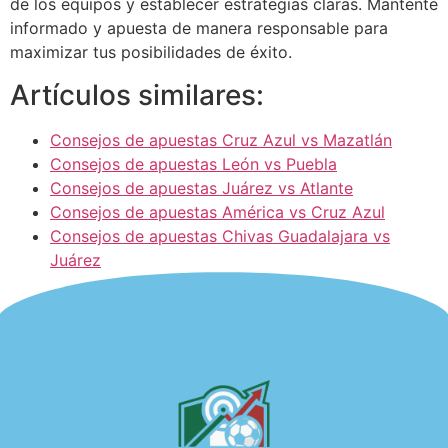
de los equipos y establecer estrategias claras. Mantente
informado y apuesta de manera responsable para
maximizar tus posibilidades de éxito.
Artículos similares:
Consejos de apuestas Cruz Azul vs Mazatlán
Consejos de apuestas León vs Puebla
Consejos de apuestas Juárez vs Atlante
Consejos de apuestas América vs Cruz Azul
Consejos de apuestas Chivas Guadalajara vs
Juárez