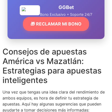
GGBet
Bono Exclusivo + Soporte 24/7
🎁 RECLAMAR MI BONO
Consejos de apuestas
América vs Mazatlán:
Estrategias para apuestas
inteligentes
Una vez que tengas una idea clara del rendimiento de
ambos equipos, es hora de definir tu estrategia de
apuestas. Aquí hay algunas sugerencias que pueden
ayudarte a tomar decisiones más informadas: