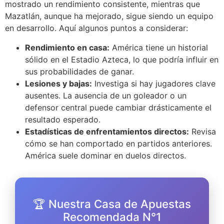
mostrado un rendimiento consistente, mientras que
Mazatlán, aunque ha mejorado, sigue siendo un equipo
en desarrollo. Aquí algunos puntos a considerar:
Rendimiento en casa:
América tiene un historial
sólido en el Estadio Azteca, lo que podría influir en
sus probabilidades de ganar.
Lesiones y bajas:
Investiga si hay jugadores clave
ausentes. La ausencia de un goleador o un
defensor central puede cambiar drásticamente el
resultado esperado.
Estadísticas de enfrentamientos directos:
Revisa
cómo se han comportado en partidos anteriores.
América suele dominar en duelos directos.
🏆 Nuestra Casa de Apuestas
Recomendada N°1