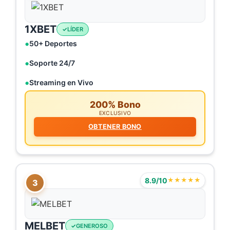
1XBET
LÍDER
50+ Deportes
Soporte 24/7
Streaming en Vivo
200% Bono
EXCLUSIVO
OBTENER BONO
8.9/10
★★★★★
3
MELBET
GENEROSO