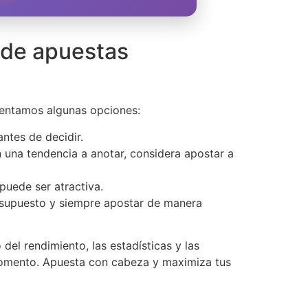
 de apuestas
esentamos algunas opciones:
ntes de decidir.
n una tendencia a anotar, considera apostar a
uede ser atractiva.
resupuesto y siempre apostar de manera
del rendimiento, las estadísticas y las
 momento. Apuesta con cabeza y maximiza tus