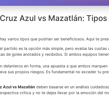
Cruz Azul vs Mazatlán: Tipos
 hay varios tipos que podrían ser beneficiosos. Aquí te pr
l partido es la opción más simple, pero evalúa las cuotas a
icas de goles anotados y recibidos. Si ambos equipos tiene
n delanteros en forma, una apuesta a que ambos marquen p
leva sus propios riesgos. Es fundamental no exceder tu p
z Azul vs Mazatlán
deben basarse en un análisis cuidadoso 
rspectiva crítica y no te dejes llevar por la emoción del