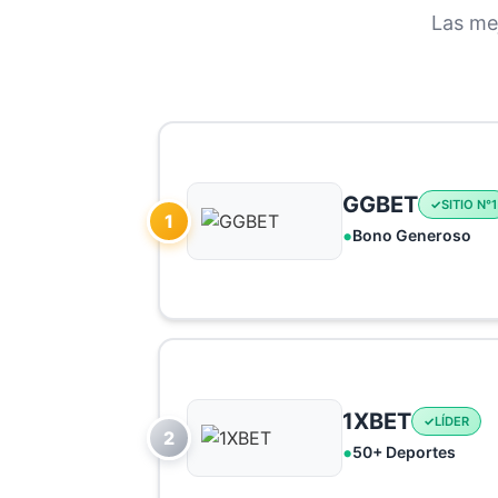
Las me
GGBET
SITIO N°1
1
Bono Generoso
1XBET
LÍDER
2
50+ Deportes