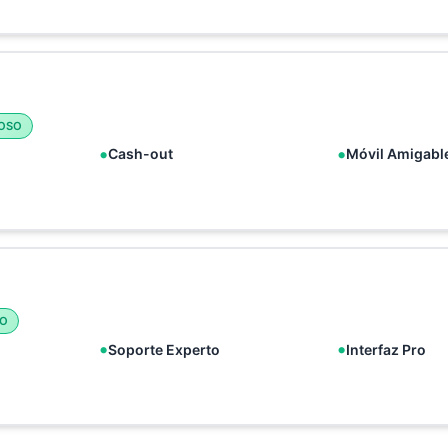
OSO
Cash-out
Móvil Amigabl
TO
Soporte Experto
Interfaz Pro