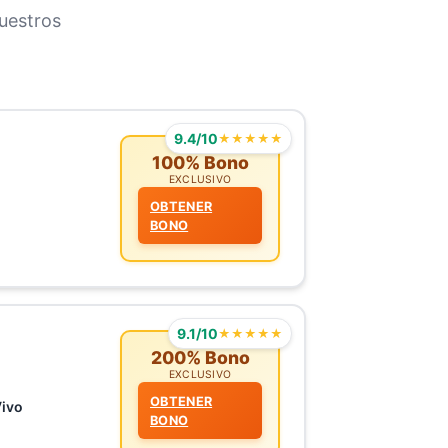
uestros
9.4/10
★★★★★
100% Bono
EXCLUSIVO
OBTENER
BONO
9.1/10
★★★★★
200% Bono
EXCLUSIVO
OBTENER
Vivo
BONO