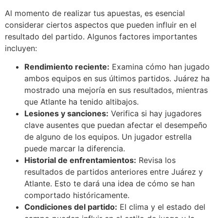
Al momento de realizar tus apuestas, es esencial
considerar ciertos aspectos que pueden influir en el
resultado del partido. Algunos factores importantes
incluyen:
Rendimiento reciente:
Examina cómo han jugado
ambos equipos en sus últimos partidos. Juárez ha
mostrado una mejoría en sus resultados, mientras
que Atlante ha tenido altibajos.
Lesiones y sanciones:
Verifica si hay jugadores
clave ausentes que puedan afectar el desempeño
de alguno de los equipos. Un jugador estrella
puede marcar la diferencia.
Historial de enfrentamientos:
Revisa los
resultados de partidos anteriores entre Juárez y
Atlante. Esto te dará una idea de cómo se han
comportado históricamente.
Condiciones del partido:
El clima y el estado del