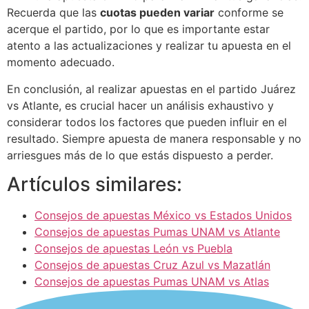
Recuerda que las
cuotas pueden variar
conforme se
acerque el partido, por lo que es importante estar
atento a las actualizaciones y realizar tu apuesta en el
momento adecuado.
En conclusión, al realizar apuestas en el partido Juárez
vs Atlante, es crucial hacer un análisis exhaustivo y
considerar todos los factores que pueden influir en el
resultado. Siempre apuesta de manera responsable y no
arriesgues más de lo que estás dispuesto a perder.
Artículos similares:
Consejos de apuestas México vs Estados Unidos
Consejos de apuestas Pumas UNAM vs Atlante
Consejos de apuestas León vs Puebla
Consejos de apuestas Cruz Azul vs Mazatlán
Consejos de apuestas Pumas UNAM vs Atlas