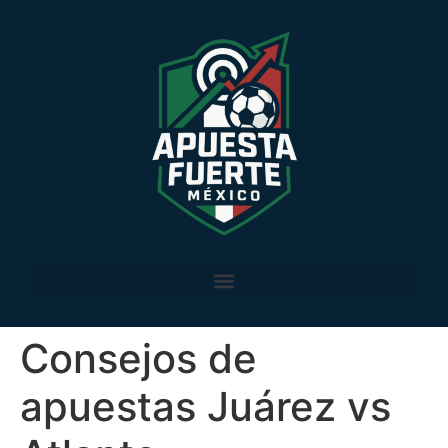
Consejos de
apuestas Juárez vs