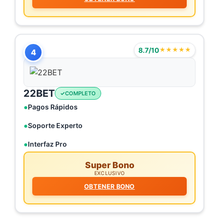
8.7/10
★★★★★
4
22BET
COMPLETO
Pagos Rápidos
Soporte Experto
Interfaz Pro
Super Bono
EXCLUSIVO
OBTENER BONO