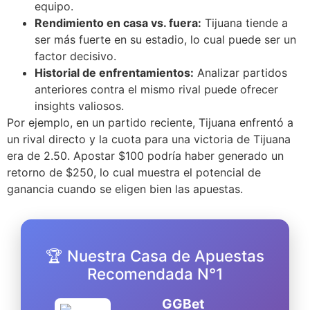
equipo.
Rendimiento en casa vs. fuera:
Tijuana tiende a
ser más fuerte en su estadio, lo cual puede ser un
factor decisivo.
Historial de enfrentamientos:
Analizar partidos
anteriores contra el mismo rival puede ofrecer
insights valiosos.
Por ejemplo, en un partido reciente, Tijuana enfrentó a
un rival directo y la cuota para una victoria de Tijuana
era de 2.50. Apostar $100 podría haber generado un
retorno de $250, lo cual muestra el potencial de
ganancia cuando se eligen bien las apuestas.
🏆 Nuestra Casa de Apuestas
Recomendada N°1
GGBet