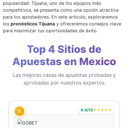
popularidad. Tijuana, uno de los equipos más
competitivos, se presenta como una opción atractiva
para los apostadores. En este artículo, exploraremos
los
pronósticos Tijuana
y ofreceremos consejos clave
para maximizar tus oportunidades de éxito.
Top 4 Sitios de
Apuestas en Mexico
Las mejores casas de apuestas probadas y
aprobadas por nuestros expertos
9.4/10
★★★★★
1