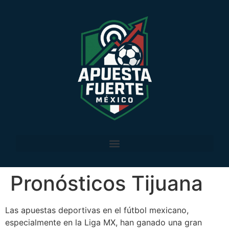
Pronósticos Tijuana
Las apuestas deportivas en el fútbol mexicano,
especialmente en la Liga MX, han ganado una gran