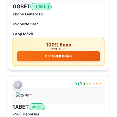
GGBET
SITIO N°1
Bono Generoso
Soporte 24/7
App Móvil
100% Bono
EXCLUSIVO
OBTENER BONO
9.1/10
★★★★★
2
1XBET
LÍDER
50+ Deportes