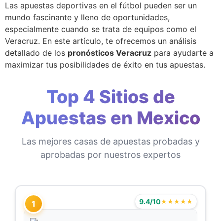
Las apuestas deportivas en el fútbol pueden ser un
mundo fascinante y lleno de oportunidades,
especialmente cuando se trata de equipos como el
Veracruz. En este artículo, te ofrecemos un análisis
detallado de los
pronósticos Veracruz
para ayudarte a
maximizar tus posibilidades de éxito en tus apuestas.
Top 4 Sitios de
Apuestas en Mexico
Las mejores casas de apuestas probadas y
aprobadas por nuestros expertos
9.4/10
★★★★★
1