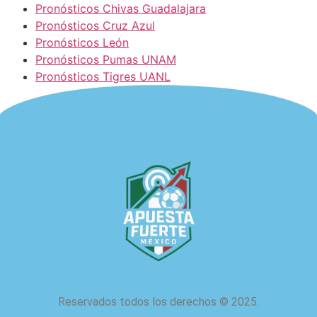
Pronósticos Chivas Guadalajara
Pronósticos Cruz Azul
Pronósticos León
Pronósticos Pumas UNAM
Pronósticos Tigres UANL
Reservados todos los derechos
©
2025.