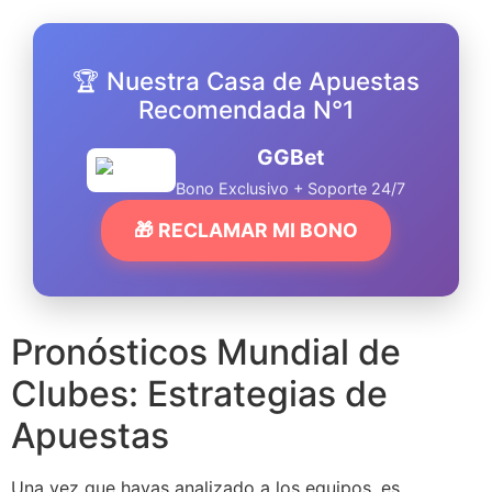
🏆 Nuestra Casa de Apuestas
Recomendada N°1
GGBet
Bono Exclusivo + Soporte 24/7
🎁 RECLAMAR MI BONO
Pronósticos Mundial de
Clubes: Estrategias de
Apuestas
Una vez que hayas analizado a los equipos, es