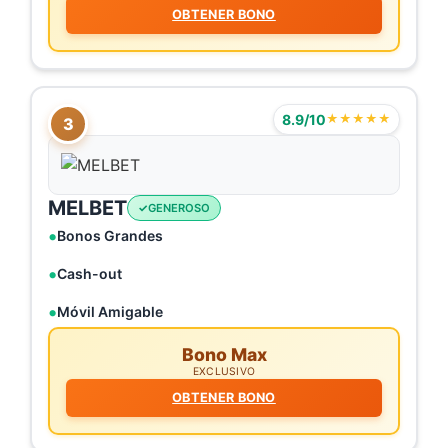
OBTENER BONO
8.9/10
★★★★★
3
MELBET
GENEROSO
Bonos Grandes
Cash-out
Móvil Amigable
Bono Max
EXCLUSIVO
OBTENER BONO