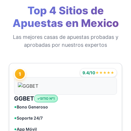
Top 4 Sitios de
Apuestas en Mexico
Las mejores casas de apuestas probadas y
aprobadas por nuestros expertos
9.4/10
★★★★★
1
GGBET
SITIO N°1
Bono Generoso
Soporte 24/7
App Móvil