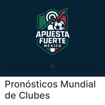
Pronósticos Mundial
de Clubes