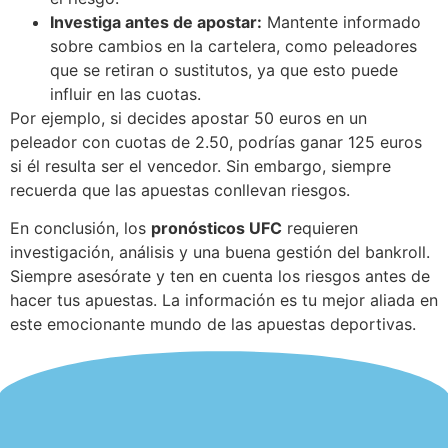
Investiga antes de apostar:
Mantente informado
sobre cambios en la cartelera, como peleadores
que se retiran o sustitutos, ya que esto puede
influir en las cuotas.
Por ejemplo, si decides apostar 50 euros en un
peleador con cuotas de 2.50, podrías ganar 125 euros
si él resulta ser el vencedor. Sin embargo, siempre
recuerda que las apuestas conllevan riesgos.
En conclusión, los
pronósticos UFC
requieren
investigación, análisis y una buena gestión del bankroll.
Siempre asesórate y ten en cuenta los riesgos antes de
hacer tus apuestas. La información es tu mejor aliada en
este emocionante mundo de las apuestas deportivas.