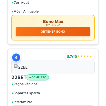
Cash-out
Móvil Amigable
Bono Max
EXCLUSIVO
OBTENER BONO
8.7/10
★★★★★
4
22BET
COMPLETO
Pagos Rápidos
Soporte Experto
Interfaz Pro