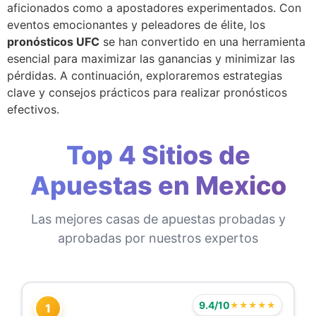
aficionados como a apostadores experimentados. Con
eventos emocionantes y peleadores de élite, los
pronósticos UFC
se han convertido en una herramienta
esencial para maximizar las ganancias y minimizar las
pérdidas. A continuación, exploraremos estrategias
clave y consejos prácticos para realizar pronósticos
efectivos.
Top 4 Sitios de
Apuestas en Mexico
Las mejores casas de apuestas probadas y
aprobadas por nuestros expertos
9.4/10
★★★★★
1