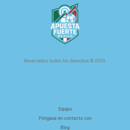
Reservados todos los derechos
©
2025.
acerca de nosotros
Equipo
Póngase en contacto con
Blog