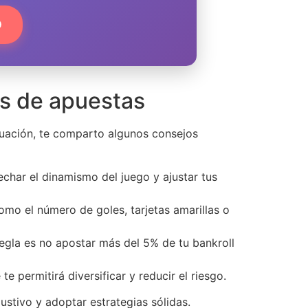
O
s de apuestas
nuación, te comparto algunos consejos
echar el dinamismo del juego y ajustar tus
omo el número de goles, tarjetas amarillas o
egla es no apostar más del 5% de tu bankroll
e permitirá diversificar y reducir el riesgo.
stivo y adoptar estrategias sólidas.