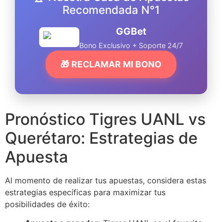
Recomendada N°1
GGBet
Bono Exclusivo + Soporte 24/7
🎁 RECLAMAR MI BONO
Pronóstico Tigres UANL vs
Querétaro: Estrategias de
Apuesta
Al momento de realizar tus apuestas, considera estas
estrategias específicas para maximizar tus
posibilidades de éxito: