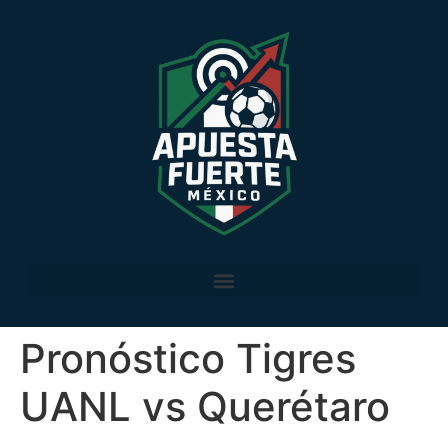
Pronóstico Tigres
UANL vs Querétaro