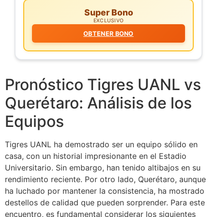
Super Bono
EXCLUSIVO
OBTENER BONO
Pronóstico Tigres UANL vs
Querétaro: Análisis de los
Equipos
Tigres UANL ha demostrado ser un equipo sólido en
casa, con un historial impresionante en el Estadio
Universitario. Sin embargo, han tenido altibajos en su
rendimiento reciente. Por otro lado, Querétaro, aunque
ha luchado por mantener la consistencia, ha mostrado
destellos de calidad que pueden sorprender. Para este
encuentro, es fundamental considerar los siguientes