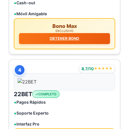
Cash-out
Móvil Amigable
Bono Max
EXCLUSIVO
OBTENER BONO
8.7/10
★★★★★
4
22BET
COMPLETO
Pagos Rápidos
Soporte Experto
Interfaz Pro