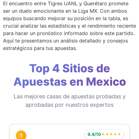
El encuentro entre Tigres UANL y Querétaro promete
ser un duelo emocionante en la Liga MX. Con ambos
equipos buscando mejorar su posición en la tabla, es
crucial analizar las estadísticas y el rendimiento reciente
para hacer un pronóstico informado sobre este partido.
Aquí te presentamos un análisis detallado y consejos
estratégicos para tus apuestas.
Top 4 Sitios de
Apuestas en Mexico
Las mejores casas de apuestas probadas y
aprobadas por nuestros expertos
9.4/10
★★★★★
1