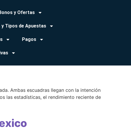
Bonos y Ofertas
 y Tipos de Apuestas
as
Pagos
ivas
ada. Ambas escuadras llegan con la intención
s las estadísticas, el rendimiento reciente de
exico