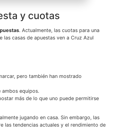
esta y cuotas
apuestas
. Actualmente, las cuotas para una
ue las casas de apuestas ven a Cruz Azul
marcar, pero también han mostrado
de ambos equipos.
postar más de lo que uno puede permitirse
ialmente jugando en casa. Sin embargo, las
e las tendencias actuales y el rendimiento de