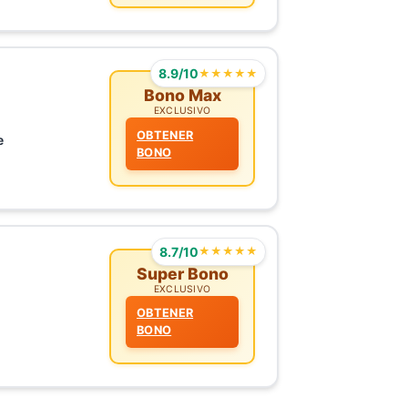
8.9/10
★★★★★
Bono Max
EXCLUSIVO
OBTENER
e
BONO
8.7/10
★★★★★
Super Bono
EXCLUSIVO
OBTENER
BONO