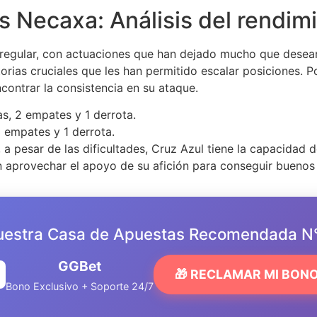
s Necaxa: Análisis del rendim
rregular, con actuaciones que han dejado mucho que desear
ias cruciales que les han permitido escalar posiciones. P
contrar la consistencia en su ataque.
as, 2 empates y 1 derrota.
3 empates y 1 derrota.
e, a pesar de las dificultades, Cruz Azul tiene la capacidad
n aprovechar el apoyo de su afición para conseguir buenos 
uestra Casa de Apuestas Recomendada N
GGBet
🎁 RECLAMAR MI BON
Bono Exclusivo + Soporte 24/7