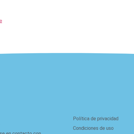
e
erca de
Legal
sotros
Política de privacidad
o
Condiciones de uso
se en contacto con