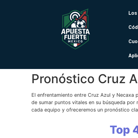
Los
Cód
Cuo
Apl
Pronóstico Cruz 
El enfrentamiento entre Cruz Azul y Necaxa 
de sumar puntos vitales en su búsqueda por me
cada equipo y ofreceremos un pronóstico cla
Top 