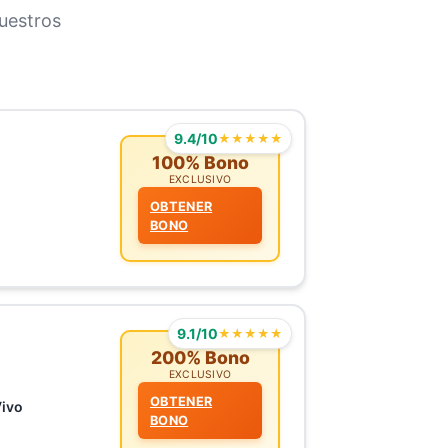
uestros
9.4/10
★★★★★
100% Bono
EXCLUSIVO
OBTENER
BONO
9.1/10
★★★★★
200% Bono
EXCLUSIVO
OBTENER
Vivo
BONO