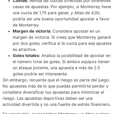
Cuotas:
Revisa las cuotas ofrecidas por diferentes
casas de apuestas. Por ejemplo, si Monterrey tiene
una cuota de 1.75 para ganar, y Atlas de 4.00,
podría ser una buena oportunidad apostar a favor
de Monterrey.
Margen de victoria:
Considera apostar en un
margen de victoria. Si crees que Monterrey ganará
por dos goles, verifica si la cuota para esa apuesta
es atractiva.
Goles totales:
Analiza la posibilidad de apostar en
el número total de goles. Si ambos equipos tienen
un ataque potente, una apuesta a más de 2.5
goles podría ser interesante.
Sin embargo, recuerda que el riesgo es parte del juego.
No apuestes más de lo que puedas permitirte perder y
considera diversificar tus apuestas para minimizar el
riesgo. Las apuestas deportivas deben ser una
actividad divertida y no una fuente de estrés financiero.