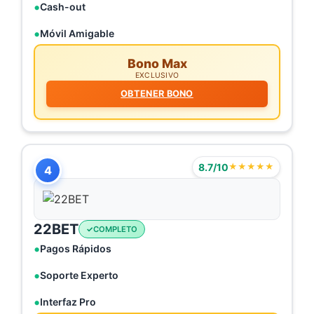
Cash-out
Móvil Amigable
Bono Max
EXCLUSIVO
OBTENER BONO
8.7/10
★★★★★
4
22BET
COMPLETO
Pagos Rápidos
Soporte Experto
Interfaz Pro