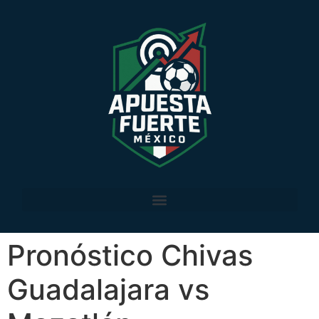
Pronóstico Chivas
Guadalajara vs