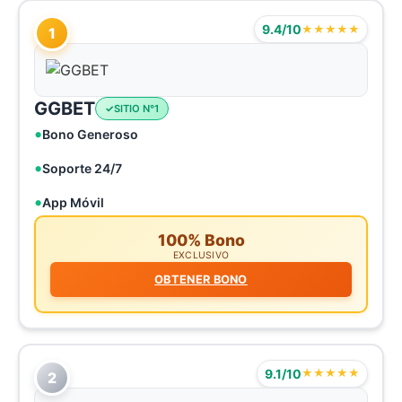
9.4/10
★★★★★
1
GGBET
SITIO N°1
Bono Generoso
Soporte 24/7
App Móvil
100% Bono
EXCLUSIVO
OBTENER BONO
9.1/10
★★★★★
2