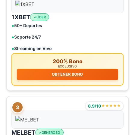
1XBET
LÍDER
50+ Deportes
Soporte 24/7
Streaming en Vivo
200% Bono
EXCLUSIVO
OBTENER BONO
8.9/10
★★★★★
3
MELBET
GENEROSO