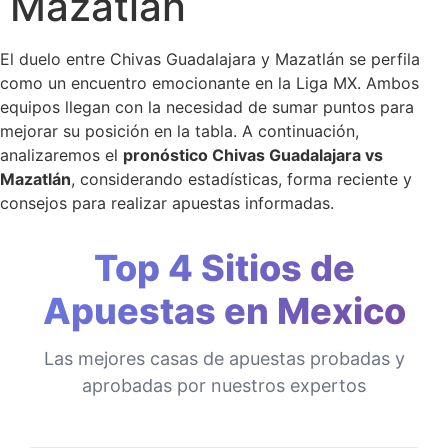
Mazatlán
El duelo entre Chivas Guadalajara y Mazatlán se perfila
como un encuentro emocionante en la Liga MX. Ambos
equipos llegan con la necesidad de sumar puntos para
mejorar su posición en la tabla. A continuación,
analizaremos el
pronóstico Chivas Guadalajara vs
Mazatlán
, considerando estadísticas, forma reciente y
consejos para realizar apuestas informadas.
Top 4 Sitios de
Apuestas en Mexico
Las mejores casas de apuestas probadas y
aprobadas por nuestros expertos