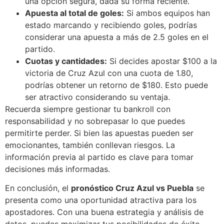
una opción segura, dada su forma reciente.
Apuesta al total de goles:
Si ambos equipos han
estado marcando y recibiendo goles, podrías
considerar una apuesta a más de 2.5 goles en el
partido.
Cuotas y cantidades:
Si decides apostar $100 a la
victoria de Cruz Azul con una cuota de 1.80,
podrías obtener un retorno de $180. Esto puede
ser atractivo considerando su ventaja.
Recuerda siempre gestionar tu bankroll con
responsabilidad y no sobrepasar lo que puedes
permitirte perder. Si bien las apuestas pueden ser
emocionantes, también conllevan riesgos. La
información previa al partido es clave para tomar
decisiones más informadas.
En conclusión, el
pronóstico Cruz Azul vs Puebla
se
presenta como una oportunidad atractiva para los
apostadores. Con una buena estrategia y análisis de