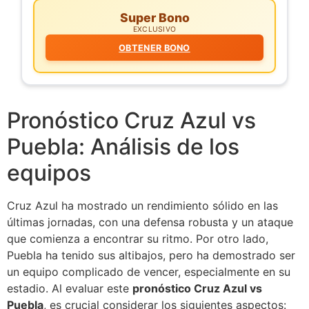
Super Bono
EXCLUSIVO
OBTENER BONO
Pronóstico Cruz Azul vs
Puebla: Análisis de los
equipos
Cruz Azul ha mostrado un rendimiento sólido en las
últimas jornadas, con una defensa robusta y un ataque
que comienza a encontrar su ritmo. Por otro lado,
Puebla ha tenido sus altibajos, pero ha demostrado ser
un equipo complicado de vencer, especialmente en su
estadio. Al evaluar este
pronóstico Cruz Azul vs
Puebla
, es crucial considerar los siguientes aspectos: