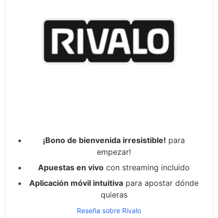
¡Bono de bienvenida irresistible!
para
empezar!
Apuestas en vivo
con streaming incluido
Aplicación móvil intuitiva
para apostar dónde
quieras
Reseña sobre Rivalo