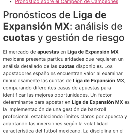
Pronóstico sobre el Campeón de Campeones
Pronósticos de
Liga de
Expansión MX
: análisis de
cuotas
y gestión de riesgo
El mercado de
apuestas
en
Liga de Expansión MX
mexicana presenta particularidades que requieren un
análisis detallado de las
cuotas
disponibles. Los
apostadores españoles encuentran valor al examinar
minuciosamente las cuotas de
Liga de Expansión MX
,
comparando diferentes casas de apuestas para
identificar las mejores oportunidades. Un factor
determinante para apostar en
Liga de Expansión MX
es
la implementación de una gestión de bankroll
profesional, estableciendo límites claros por apuesta y
adaptando las inversiones según la volatilidad
característica del fútbol mexicano. La disciplina en el