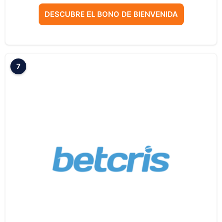
DESCUBRE EL BONO DE BIENVENIDA
7