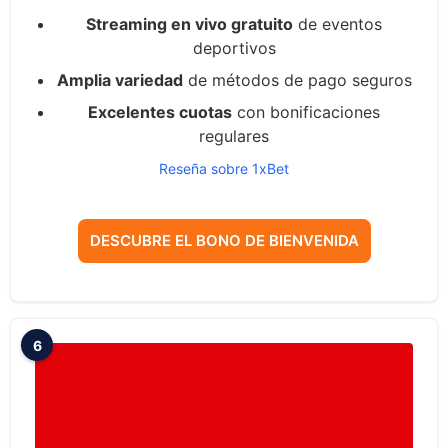
Streaming en vivo gratuito
de eventos
deportivos
Amplia variedad
de métodos de pago seguros
Excelentes cuotas
con bonificaciones
regulares
Reseña sobre 1xBet
DESCUBRE EL BONO DE BIENVENIDA
6