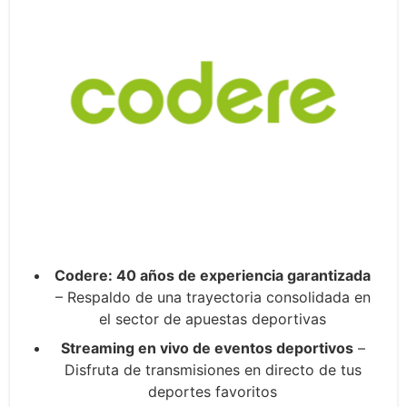
Codere: 40 años de experiencia garantizada
– Respaldo de una trayectoria consolidada en
el sector de apuestas deportivas
Streaming en vivo de eventos deportivos
–
Disfruta de transmisiones en directo de tus
deportes favoritos