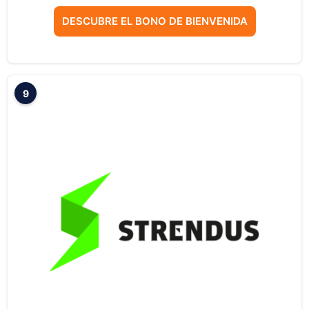
DESCUBRE EL BONO DE BIENVENIDA
9