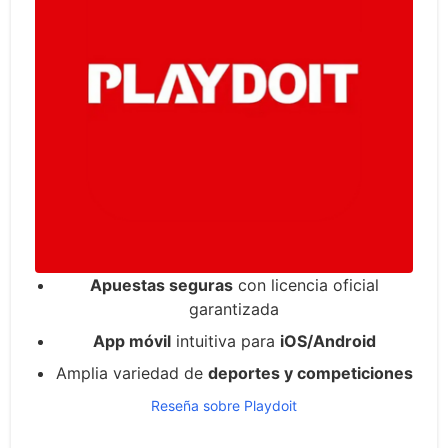
Apuestas seguras
con licencia oficial
garantizada
App móvil
intuitiva para
iOS/Android
Amplia variedad de
deportes y competiciones
Reseña sobre Playdoit