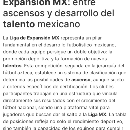
Expansión MX
: entre
ascensos y desarrollo del
talento
mexicano
La
Liga de Expansión MX
representa un pilar
fundamental en el desarrollo futbolístico mexicano,
donde cada equipo persigue un doble objetivo: la
promoción deportiva y la formación de nuevos
talentos
. Esta competición, segunda en la jerarquía del
fútbol azteca, establece un sistema de clasificación que
determina las posibilidades de
ascenso
, aunque sujeto
a criterios específicos de certificación. Los clubes
participantes trabajan en una estructura que vincula
directamente sus resultados con el crecimiento del
fútbol nacional, siendo una plataforma vital para
jugadores que buscan dar el salto a la
Liga MX
. La tabla
de posiciones refleja no solo el rendimiento deportivo,
sino también la capacidad de los equipos para cumplir