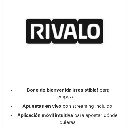
¡Bono de bienvenida irresistible!
para
empezar!
Apuestas en vivo
con streaming incluido
Aplicación móvil intuitiva
para apostar dónde
quieras