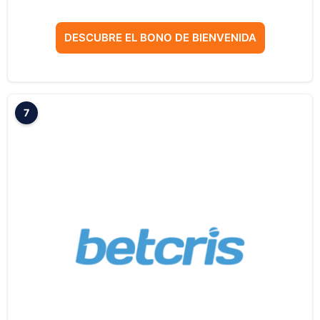
DESCUBRE EL BONO DE BIENVENIDA
7