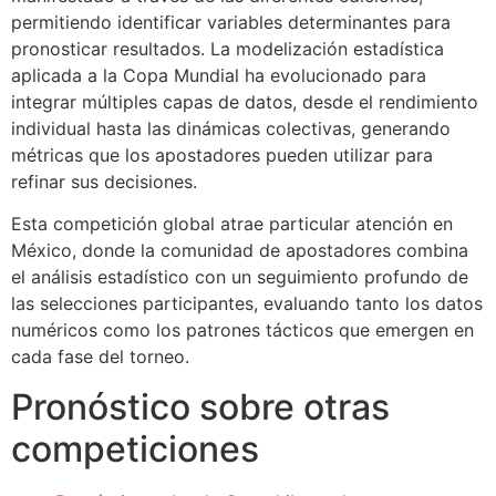
permitiendo identificar variables determinantes para
pronosticar resultados. La modelización estadística
aplicada a la Copa Mundial ha evolucionado para
integrar múltiples capas de datos, desde el rendimiento
individual hasta las dinámicas colectivas, generando
métricas que los apostadores pueden utilizar para
refinar sus decisiones.
Esta competición global atrae particular atención en
México, donde la comunidad de apostadores combina
el análisis estadístico con un seguimiento profundo de
las selecciones participantes, evaluando tanto los datos
numéricos como los patrones tácticos que emergen en
cada fase del torneo.
Pronóstico sobre otras
competiciones