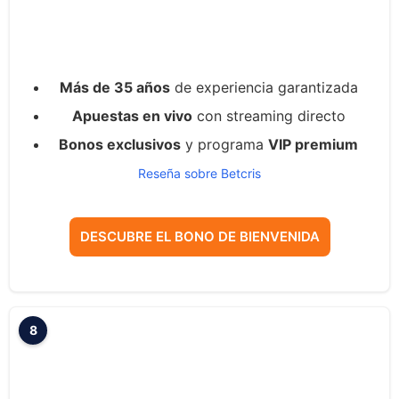
Más de 35 años
de experiencia garantizada
Apuestas en vivo
con streaming directo
Bonos exclusivos
y programa
VIP premium
Reseña sobre Betcris
DESCUBRE EL BONO DE BIENVENIDA
8