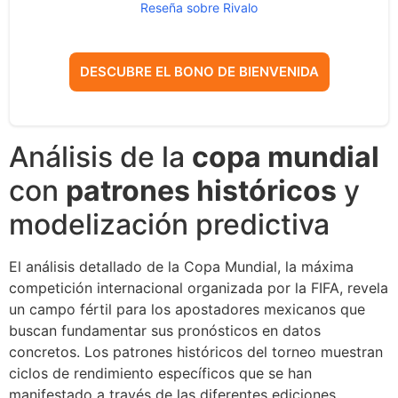
Reseña sobre Rivalo
DESCUBRE EL BONO DE BIENVENIDA
Análisis de la
copa mundial
con
patrones históricos
y
modelización predictiva
El análisis detallado de la Copa Mundial, la máxima
competición internacional organizada por la FIFA, revela
un campo fértil para los apostadores mexicanos que
buscan fundamentar sus pronósticos en datos
concretos. Los patrones históricos del torneo muestran
ciclos de rendimiento específicos que se han
manifestado a través de las diferentes ediciones,