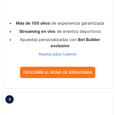
Más de 100 años
de experiencia garantizada
Streaming en vivo
de eventos deportivos
Apuestas personalizadas con
Bet Builder
exclusivo
Reseña sobre Caliente
DESCUBRE EL BONO DE BIENVENIDA
3