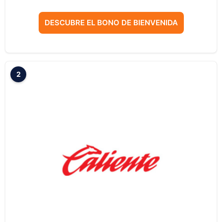
DESCUBRE EL BONO DE BIENVENIDA
2