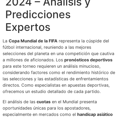
2024 – Análisis y
Predicciones
Expertos
La
Copa Mundial de la FIFA
representa la cúspide del
fútbol internacional, reuniendo a las mejores
selecciones del planeta en una competición que cautiva
a millones de aficionados. Los
pronósticos deportivos
para este torneo requieren un análisis minucioso,
considerando factores como el rendimiento histórico de
las selecciones y las estadísticas de enfrentamientos
directos. Como especialistas en apuestas deportivas,
ofrecemos un estudio detallado de cada partido.
El análisis de las
cuotas
en el Mundial presenta
oportunidades únicas para los apostadores,
especialmente en mercados como el
handicap asiático