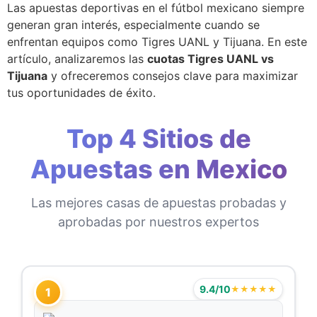
Las apuestas deportivas en el fútbol mexicano siempre
generan gran interés, especialmente cuando se
enfrentan equipos como Tigres UANL y Tijuana. En este
artículo, analizaremos las
cuotas Tigres UANL vs
Tijuana
y ofreceremos consejos clave para maximizar
tus oportunidades de éxito.
Top 4 Sitios de
Apuestas en Mexico
Las mejores casas de apuestas probadas y
aprobadas por nuestros expertos
9.4/10
★★★★★
1