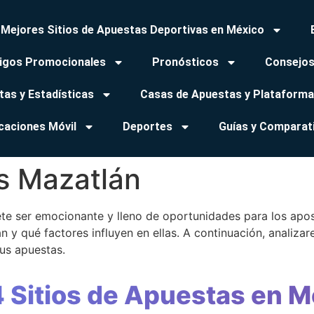
 Mejores Sitios de Apuestas Deportivas en México
igos Promocionales
Pronósticos
Consejos
tas y Estadísticas
Casas de Apuestas y Plataform
icaciones Móvil
Deportes
Guías y Comparat
s Mazatlán
te ser emocionante y lleno de oportunidades para los apo
n y qué factores influyen en ellas. A continuación, analiza
us apuestas.
4 Sitios de Apuestas en M