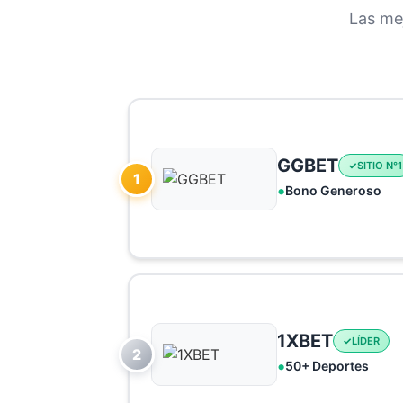
Las me
GGBET
SITIO N°1
1
Bono Generoso
1XBET
LÍDER
2
50+ Deportes