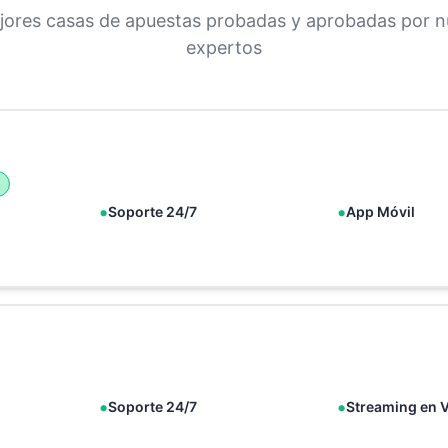
jores casas de apuestas probadas y aprobadas por n
expertos
Soporte 24/7
App Móvil
Soporte 24/7
Streaming en 