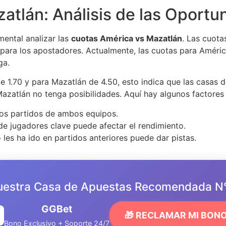
atlán: Análisis de las Oportu
mental analizar las
cuotas América vs Mazatlán
. Las cuota
e para los apostadores. Actualmente, las cuotas para Améri
ga.
de 1.70 y para Mazatlán de 4.50, esto indica que las casa
Mazatlán no tenga posibilidades. Aquí hay algunos factores 
mos partidos de ambos equipos.
e jugadores clave puede afectar el rendimiento.
les ha ido en partidos anteriores puede dar pistas.
uestra Casa de Apuestas Recomendada N
GGBet
🎁 RECLAMAR MI BON
Bono Exclusivo + Soporte 24/7