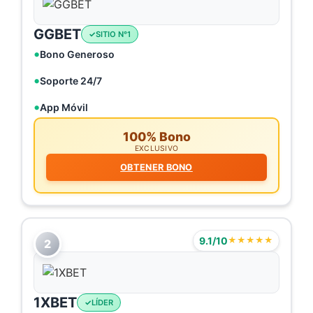
GGBET
SITIO N°1
Bono Generoso
Soporte 24/7
App Móvil
100% Bono
EXCLUSIVO
OBTENER BONO
9.1/10
★★★★★
2
1XBET
LÍDER