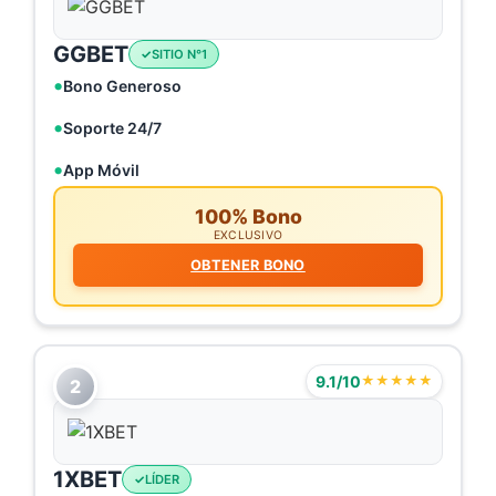
GGBET
SITIO N°1
Bono Generoso
Soporte 24/7
App Móvil
100% Bono
EXCLUSIVO
OBTENER BONO
9.1/10
★★★★★
2
1XBET
LÍDER