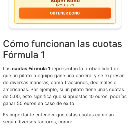
Super Bono
EXCLUSIVO
OBTENER BONO
Cómo funcionan las cuotas
Fórmula 1
Las
cuotas Fórmula 1
representan la probabilidad de
que un piloto o equipo gane una carrera, y se expresan
de diversas maneras, como fracciones, decimales o
americanas. Por ejemplo, si un piloto tiene unas cuotas
de 5.00, esto significa que si apuestas 10 euros, podrías
ganar 50 euros en caso de éxito.
Es importante entender que estas cuotas cambian
según diversos factores, como: