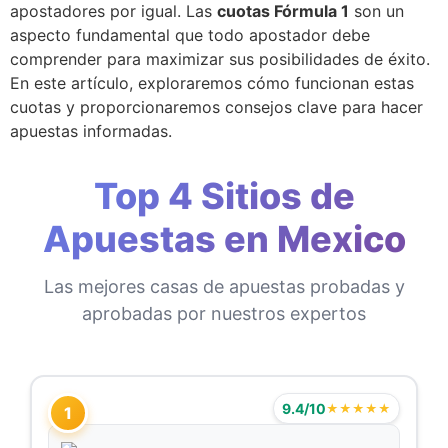
apostadores por igual. Las
cuotas Fórmula 1
son un
aspecto fundamental que todo apostador debe
comprender para maximizar sus posibilidades de éxito.
En este artículo, exploraremos cómo funcionan estas
cuotas y proporcionaremos consejos clave para hacer
apuestas informadas.
Top 4 Sitios de
Apuestas en Mexico
Las mejores casas de apuestas probadas y
aprobadas por nuestros expertos
9.4/10
★★★★★
1