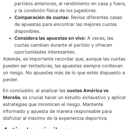
partidos anteriores, el rendimiento en casa y fuera,
y la condición física de los jugadores.
Comparación de cuotas:
Revisa diferentes casas
de apuestas para encontrar las mejores cuotas
disponibles.
Considera las apuestas en vivo:
A veces, las
cuotas cambian durante el partido y ofrecen
oportunidades interesantes.
Además, es importante recordar que, aunque las cuotas
pueden ser tentadoras, las apuestas siempre conllevan
un riesgo. No apuestes más de lo que estés dispuesto a
perder.
En conclusión, al analizar las
cuotas América vs
Morelia
, es crucial hacer un estudio exhaustivo y aplicar
estrategias que minimicen el riesgo. Mantente
informado y apuesta de manera responsable para
disfrutar al máximo de la experiencia deportiva.