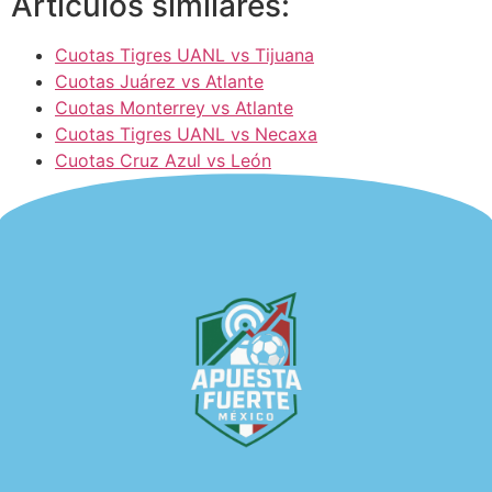
Artículos similares:
Cuotas Tigres UANL vs Tijuana
Cuotas Juárez vs Atlante
Cuotas Monterrey vs Atlante
Cuotas Tigres UANL vs Necaxa
Cuotas Cruz Azul vs León