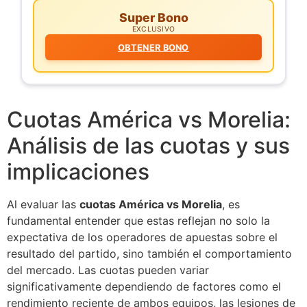
Super Bono
EXCLUSIVO
OBTENER BONO
Cuotas América vs Morelia:
Análisis de las cuotas y sus
implicaciones
Al evaluar las
cuotas América vs Morelia
, es
fundamental entender que estas reflejan no solo la
expectativa de los operadores de apuestas sobre el
resultado del partido, sino también el comportamiento
del mercado. Las cuotas pueden variar
significativamente dependiendo de factores como el
rendimiento reciente de ambos equipos, las lesiones de