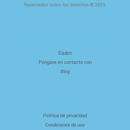
Reservados todos los derechos
©
2025.
acerca de nosotros
Equipo
Póngase en contacto con
Blog
Legal
Política de privacidad
Condiciones de uso