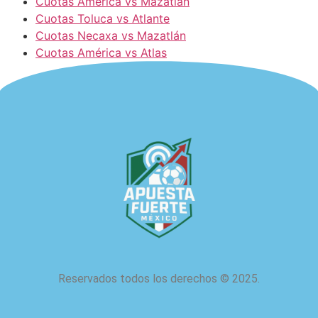
Cuotas América vs Mazatlán
Cuotas Toluca vs Atlante
Cuotas Necaxa vs Mazatlán
Cuotas América vs Atlas
Reservados todos los derechos
©
2025.