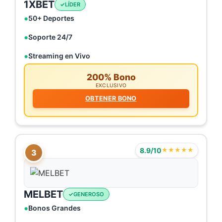
1XBET
LÍDER
50+ Deportes
Soporte 24/7
Streaming en Vivo
200% Bono
EXCLUSIVO
OBTENER BONO
8.9/10
★★★★★
3
MELBET
GENEROSO
Bonos Grandes