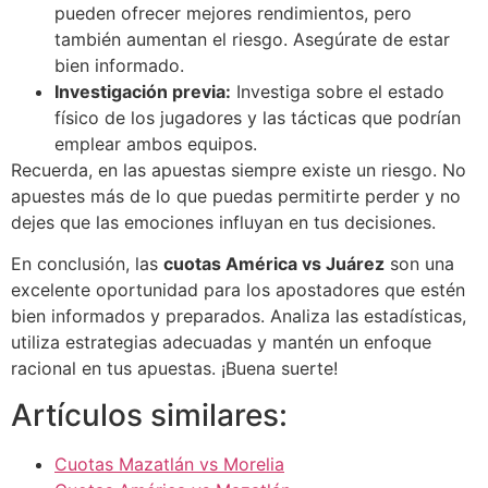
pueden ofrecer mejores rendimientos, pero
también aumentan el riesgo. Asegúrate de estar
bien informado.
Investigación previa:
Investiga sobre el estado
físico de los jugadores y las tácticas que podrían
emplear ambos equipos.
Recuerda, en las apuestas siempre existe un riesgo. No
apuestes más de lo que puedas permitirte perder y no
dejes que las emociones influyan en tus decisiones.
En conclusión, las
cuotas América vs Juárez
son una
excelente oportunidad para los apostadores que estén
bien informados y preparados. Analiza las estadísticas,
utiliza estrategias adecuadas y mantén un enfoque
racional en tus apuestas. ¡Buena suerte!
Artículos similares:
Cuotas Mazatlán vs Morelia