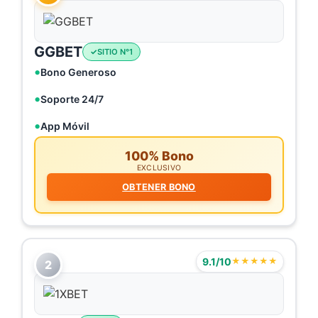
GGBET
SITIO N°1
Bono Generoso
Soporte 24/7
App Móvil
100% Bono
EXCLUSIVO
OBTENER BONO
9.1/10
★★★★★
2