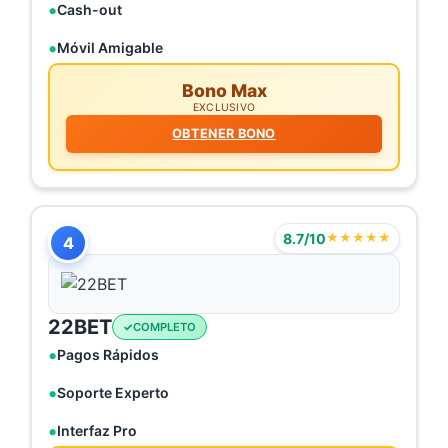
Cash-out
Móvil Amigable
Bono Max
EXCLUSIVO
OBTENER BONO
8.7/10
★★★★★
4
22BET
COMPLETO
Pagos Rápidos
Soporte Experto
Interfaz Pro