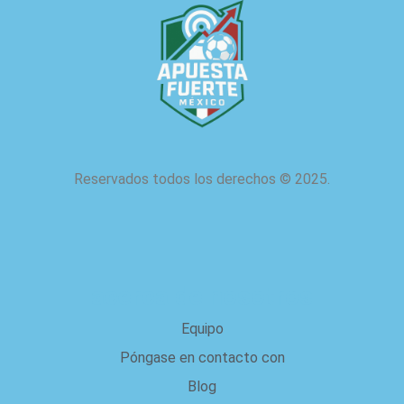
Reservados todos los derechos
©
2025.
acerca de nosotros
Equipo
Póngase en contacto con
Blog