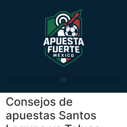
Consejos de
apuestas Santos