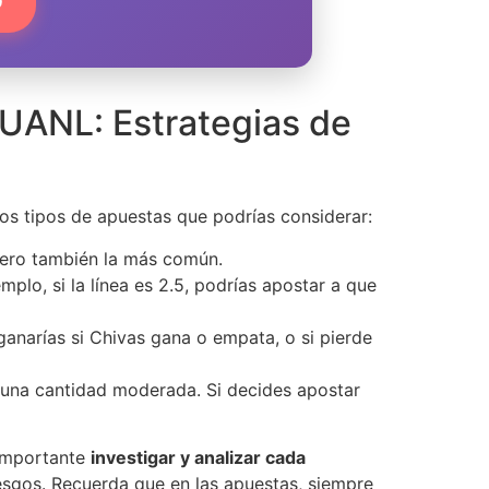
O
 UANL: Estrategias de
unos tipos de apuestas que podrías considerar:
pero también la más común.
lo, si la línea es 2.5, podrías apostar a que
 ganarías si Chivas gana o empata, o si pierde
una cantidad moderada. Si decides apostar
 importante
investigar y analizar cada
iesgos. Recuerda que en las apuestas, siempre