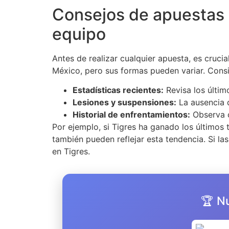
Consejos de apuestas 
equipo
Antes de realizar cualquier apuesta, es crucia
México, pero sus formas pueden variar. Consi
Estadísticas recientes:
Revisa los últim
Lesiones y suspensiones:
La ausencia d
Historial de enfrentamientos:
Observa c
Por ejemplo, si Tigres ha ganado los últimos t
también pueden reflejar esta tendencia. Si l
en Tigres.
🏆 N