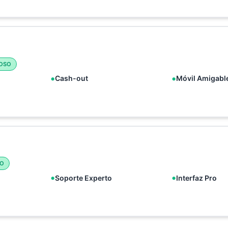
OSO
Cash-out
Móvil Amigabl
TO
Soporte Experto
Interfaz Pro