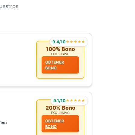
uestros
9.4/10
★★★★★
100% Bono
EXCLUSIVO
OBTENER
BONO
9.1/10
★★★★★
200% Bono
EXCLUSIVO
OBTENER
Vivo
BONO