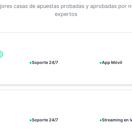
jores casas de apuestas probadas y aprobadas por n
expertos
Soporte 24/7
App Móvil
Soporte 24/7
Streaming en 