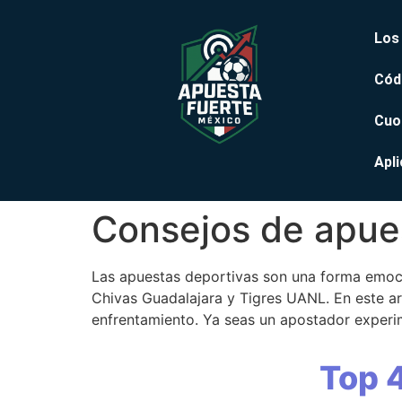
Los
Cód
Cuo
Apl
Consejos de apue
Las apuestas deportivas son una forma emoci
Chivas Guadalajara y Tigres UANL. En este a
enfrentamiento. Ya seas un apostador experi
Top 