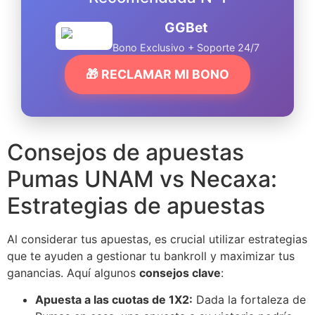
GGBet
Bono Exclusivo + Soporte 24/7
🎁 RECLAMAR MI BONO
Consejos de apuestas
Pumas UNAM vs Necaxa:
Estrategias de apuestas
Al considerar tus apuestas, es crucial utilizar estrategias
que te ayuden a gestionar tu bankroll y maximizar tus
ganancias. Aquí algunos
consejos clave
:
Apuesta a las cuotas de 1X2:
Dada la fortaleza de