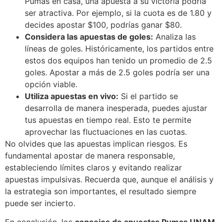
Pumas en casa, una apuesta a su victoria podría
ser atractiva. Por ejemplo, si la cuota es de 1.80 y
decides apostar $100, podrías ganar $80.
Considera las apuestas de goles:
Analiza las
líneas de goles. Históricamente, los partidos entre
estos dos equipos han tenido un promedio de 2.5
goles. Apostar a más de 2.5 goles podría ser una
opción viable.
Utiliza apuestas en vivo:
Si el partido se
desarrolla de manera inesperada, puedes ajustar
tus apuestas en tiempo real. Esto te permite
aprovechar las fluctuaciones en las cuotas.
No olvides que las apuestas implican riesgos. Es
fundamental apostar de manera responsable,
estableciendo límites claros y evitando realizar
apuestas impulsivas. Recuerda que, aunque el análisis y
la estrategia son importantes, el resultado siempre
puede ser incierto.