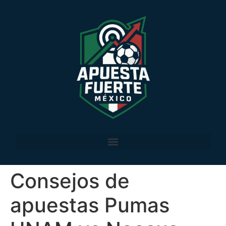
Consejos de
apuestas Pumas