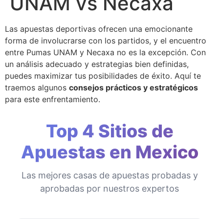
UNAM vs Necaxa
Las apuestas deportivas ofrecen una emocionante
forma de involucrarse con los partidos, y el encuentro
entre Pumas UNAM y Necaxa no es la excepción. Con
un análisis adecuado y estrategias bien definidas,
puedes maximizar tus posibilidades de éxito. Aquí te
traemos algunos
consejos prácticos y estratégicos
para este enfrentamiento.
Top 4 Sitios de
Apuestas en Mexico
Las mejores casas de apuestas probadas y
aprobadas por nuestros expertos