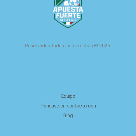
Reservados todos los derechos
©
2025.
acerca de nosotros
Equipo
Póngase en contacto con
Blog