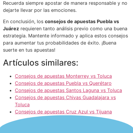
Recuerda siempre apostar de manera responsable y no
dejarte llevar por las emociones.
En conclusión, los
consejos de apuestas Puebla vs
Juárez
requieren tanto análisis previo como una buena
estrategia. Mantente informado y aplica estos consejos
para aumentar tus probabilidades de éxito. ¡Buena
suerte en tus apuestas!
Artículos similares:
Consejos de apuestas Monterrey vs Toluca
Consejos de apuestas Puebla vs Querétaro
Consejos de apuestas Santos Laguna vs Toluca
Consejos de apuestas Chivas Guadalajara vs
Toluca
Consejos de apuestas Cruz Azul vs Tijuana