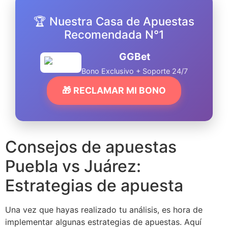
🏆 Nuestra Casa de Apuestas
Recomendada N°1
GGBet
Bono Exclusivo + Soporte 24/7
🎁 RECLAMAR MI BONO
Consejos de apuestas
Puebla vs Juárez:
Estrategias de apuesta
Una vez que hayas realizado tu análisis, es hora de
implementar algunas estrategias de apuestas. Aquí