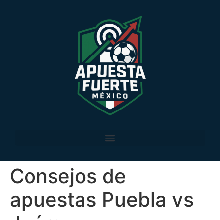
Consejos de
apuestas Puebla vs