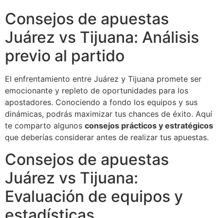
Consejos de apuestas
Juárez vs Tijuana: Análisis
previo al partido
El enfrentamiento entre Juárez y Tijuana promete ser
emocionante y repleto de oportunidades para los
apostadores. Conociendo a fondo los equipos y sus
dinámicas, podrás maximizar tus chances de éxito. Aquí
te comparto algunos
consejos prácticos y estratégicos
que deberías considerar antes de realizar tus apuestas.
Consejos de apuestas
Juárez vs Tijuana:
Evaluación de equipos y
estadísticas