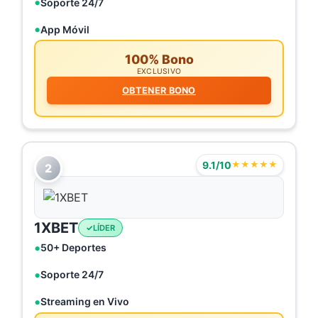
Soporte 24/7
App Móvil
100% Bono
EXCLUSIVO
OBTENER BONO
9.1/10
★★★★★
2
1XBET
LÍDER
50+ Deportes
Soporte 24/7
Streaming en Vivo