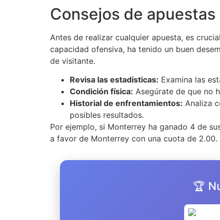
Consejos de apuestas 
Antes de realizar cualquier apuesta, es cruci
capacidad ofensiva, ha tenido un buen desem
de visitante.
Revisa las estadísticas:
Examina las est
Condición física:
Asegúrate de que no ha
Historial de enfrentamientos:
Analiza c
posibles resultados.
Por ejemplo, si Monterrey ha ganado 4 de sus
a favor de Monterrey con una cuota de 2.00.
🏆 N