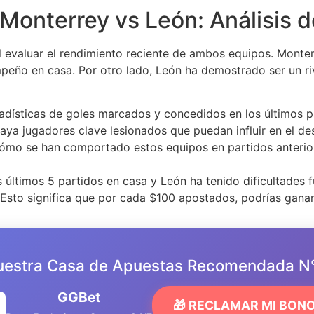
Monterrey vs León: Análisis d
al evaluar el rendimiento reciente de ambos equipos. Monte
peño en casa. Por otro lado, León ha demostrado ser un ri
adísticas de goles marcados y concedidos en los últimos 
ya jugadores clave lesionados que puedan influir en el d
ómo se han comportado estos equipos en partidos anterior
 últimos 5 partidos en casa y León ha tenido dificultades 
 Esto significa que por cada $100 apostados, podrías gana
uestra Casa de Apuestas Recomendada N
GGBet
🎁 RECLAMAR MI BON