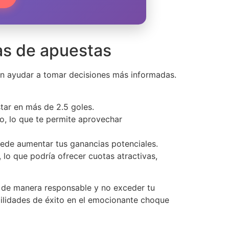
as de apuestas
en ayudar a tomar decisiones más informadas.
tar en más de 2.5 goles.
vo, lo que te permite aprovechar
uede aumentar tus ganancias potenciales.
lo que podría ofrecer cuotas atractivas,
r de manera responsable y no exceder tu
bilidades de éxito en el emocionante choque