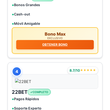
Bonos Grandes
Cash-out
Móvil Amigable
Bono Max
EXCLUSIVO
OBTENER BONO
8.7/10
★★★★★
4
22BET
COMPLETO
Pagos Rápidos
Soporte Experto