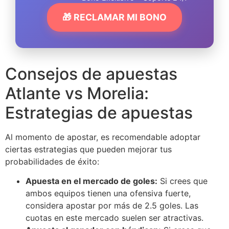
🎁 RECLAMAR MI BONO
Consejos de apuestas
Atlante vs Morelia:
Estrategias de apuestas
Al momento de apostar, es recomendable adoptar
ciertas estrategias que pueden mejorar tus
probabilidades de éxito:
Apuesta en el mercado de goles:
Si crees que
ambos equipos tienen una ofensiva fuerte,
considera apostar por más de 2.5 goles. Las
cuotas en este mercado suelen ser atractivas.