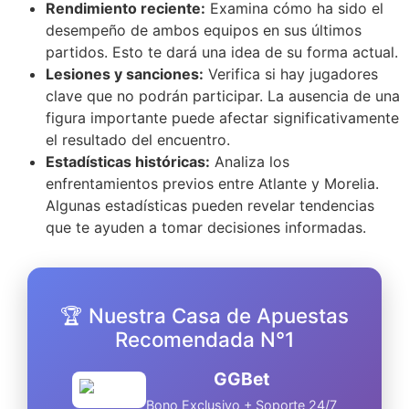
Rendimiento reciente:
Examina cómo ha sido el
desempeño de ambos equipos en sus últimos
partidos. Esto te dará una idea de su forma actual.
Lesiones y sanciones:
Verifica si hay jugadores
clave que no podrán participar. La ausencia de una
figura importante puede afectar significativamente
el resultado del encuentro.
Estadísticas históricas:
Analiza los
enfrentamientos previos entre Atlante y Morelia.
Algunas estadísticas pueden revelar tendencias
que te ayuden a tomar decisiones informadas.
🏆 Nuestra Casa de Apuestas
Recomendada N°1
GGBet
Bono Exclusivo + Soporte 24/7