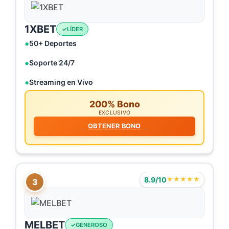
1XBET
LÍDER
50+ Deportes
Soporte 24/7
Streaming en Vivo
200% Bono
EXCLUSIVO
OBTENER BONO
8.9/10
★★★★★
3
MELBET
GENEROSO