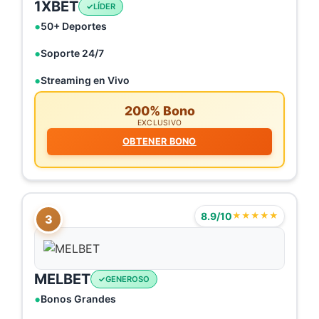
1XBET
LÍDER
50+ Deportes
Soporte 24/7
Streaming en Vivo
200% Bono
EXCLUSIVO
OBTENER BONO
8.9/10
★★★★★
3
MELBET
GENEROSO
Bonos Grandes