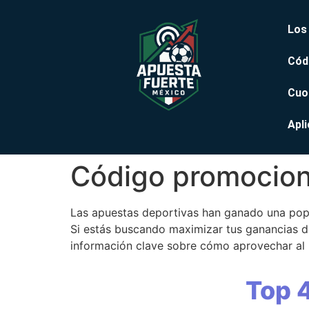
Los
Cód
Cuo
Apl
Código promocion
Las apuestas deportivas han ganado una popu
Si estás buscando maximizar tus ganancias de
información clave sobre cómo aprovechar al 
Top 