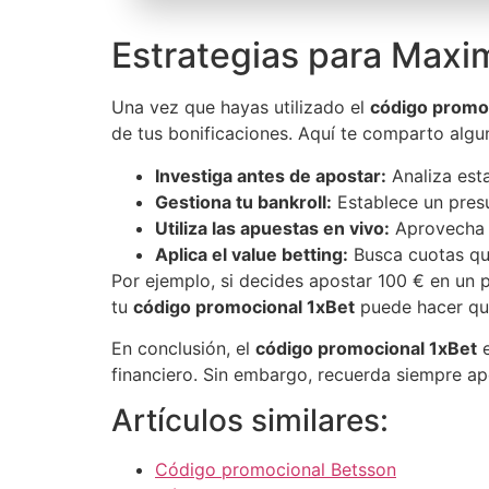
Estrategias para Maxi
Una vez que hayas utilizado el
código promo
de tus bonificaciones. Aquí te comparto algu
Investiga antes de apostar:
Analiza esta
Gestiona tu bankroll:
Establece un presu
Utiliza las apuestas en vivo:
Aprovecha l
Aplica el value betting:
Busca cuotas que
Por ejemplo, si decides apostar 100 € en un p
tu
código promocional 1xBet
puede hacer que
En conclusión, el
código promocional 1xBet
e
financiero. Sin embargo, recuerda siempre ap
Artículos similares:
Código promocional Betsson