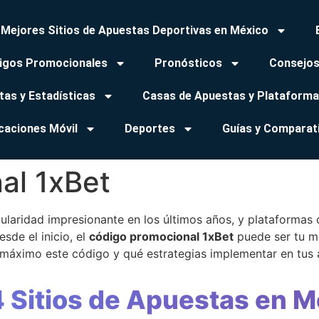
 Mejores Sitios de Apuestas Deportivas en México
igos Promocionales
Pronósticos
Consejos
tas y Estadísticas
Casas de Apuestas y Plataform
icaciones Móvil
Deportes
Guías y Comparat
al 1xBet
laridad impresionante en los últimos años, y plataformas
sde el inicio, el
código promocional 1xBet
puede ser tu me
máximo este código y qué estrategias implementar en tus 
4 Sitios de Apuestas en M