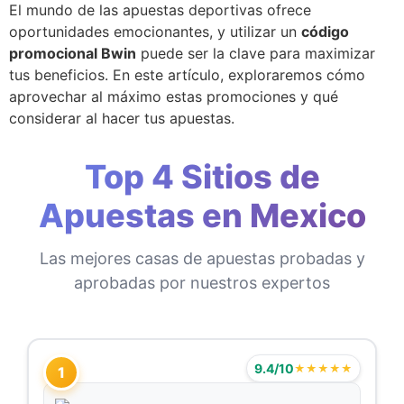
El mundo de las apuestas deportivas ofrece
oportunidades emocionantes, y utilizar un
código
promocional Bwin
puede ser la clave para maximizar
tus beneficios. En este artículo, exploraremos cómo
aprovechar al máximo estas promociones y qué
considerar al hacer tus apuestas.
Top 4 Sitios de
Apuestas en Mexico
Las mejores casas de apuestas probadas y
aprobadas por nuestros expertos
9.4/10
★★★★★
1