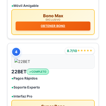
Móvil Amigable
Bono Max
EXCLUSIVO
OBTENER BONO
8.7/10
★★★★★
4
22BET
COMPLETO
Pagos Rápidos
Soporte Experto
Interfaz Pro