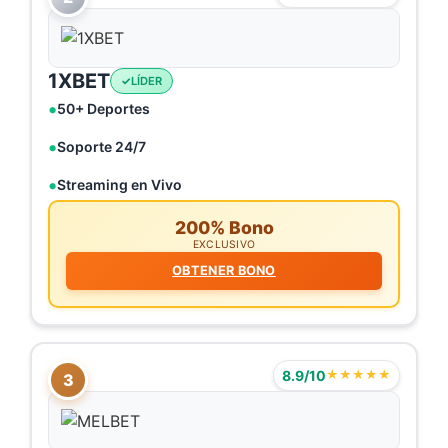
1XBET
LÍDER
50+ Deportes
Soporte 24/7
Streaming en Vivo
200% Bono
EXCLUSIVO
OBTENER BONO
8.9/10
★★★★★
3