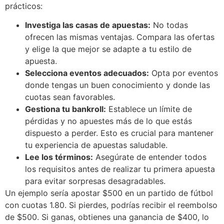
prácticos:
Investiga las casas de apuestas:
No todas
ofrecen las mismas ventajas. Compara las ofertas
y elige la que mejor se adapte a tu estilo de
apuesta.
Selecciona eventos adecuados:
Opta por eventos
donde tengas un buen conocimiento y donde las
cuotas sean favorables.
Gestiona tu bankroll:
Establece un límite de
pérdidas y no apuestes más de lo que estás
dispuesto a perder. Esto es crucial para mantener
tu experiencia de apuestas saludable.
Lee los términos:
Asegúrate de entender todos
los requisitos antes de realizar tu primera apuesta
para evitar sorpresas desagradables.
Un ejemplo sería apostar $500 en un partido de fútbol
con cuotas 1.80. Si pierdes, podrías recibir el reembolso
de $500. Si ganas, obtienes una ganancia de $400, lo