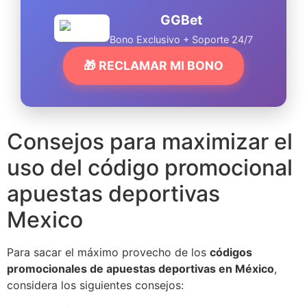
GGBet
Bono Exclusivo + Soporte 24/7
🎁 RECLAMAR MI BONO
Consejos para maximizar el
uso del código promocional
apuestas deportivas
Mexico
Para sacar el máximo provecho de los
códigos
promocionales de apuestas deportivas en México
,
considera los siguientes consejos: