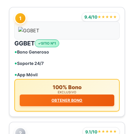
9.4/10
★★★★★
1
GGBET
SITIO N°1
Bono Generoso
Soporte 24/7
App Móvil
100% Bono
EXCLUSIVO
OBTENER BONO
9.1/10
★★★★★
2