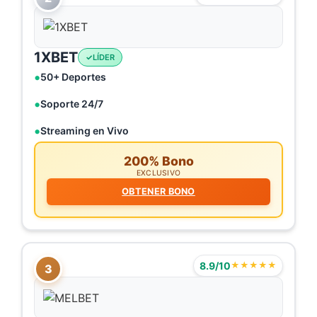
1XBET
LÍDER
50+ Deportes
Soporte 24/7
Streaming en Vivo
200% Bono
EXCLUSIVO
OBTENER BONO
8.9/10
★★★★★
3