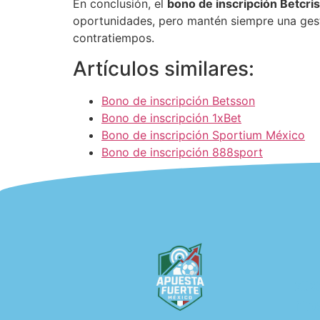
En conclusión, el
bono de inscripción Betcris
oportunidades, pero mantén siempre una gesti
contratiempos.
Artículos similares:
Bono de inscripción Betsson
Bono de inscripción 1xBet
Bono de inscripción Sportium México
Bono de inscripción 888sport
ac
no