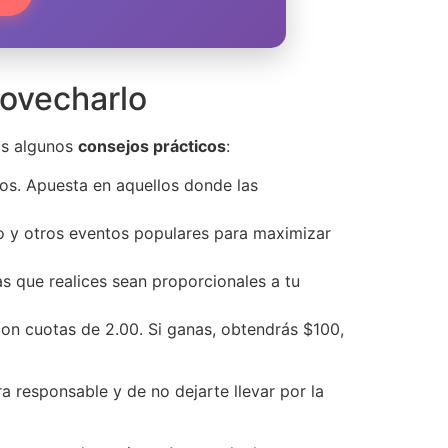
rovecharlo
mos algunos
consejos prácticos
:
os. Apuesta en aquellos donde las
to y otros eventos populares para maximizar
s que realices sean proporcionales a tu
con cuotas de 2.00. Si ganas, obtendrás $100,
 responsable y de no dejarte llevar por la