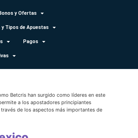
Bonos y Ofertas
 y Tipos de Apuestas
as
Pagos
ivas
omo Betcris han surgido como líderes en este
permite a los apostadores principiantes
 a través de los aspectos más importantes de
exico