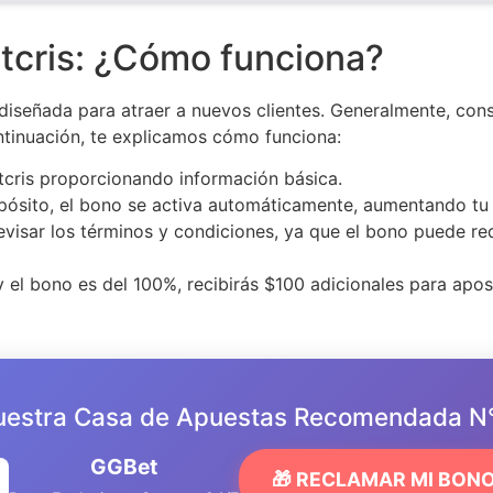
etcris: ¿Cómo funciona?
diseñada para atraer a nuevos clientes. Generalmente, cons
continuación, te explicamos cómo funciona:
cris proporcionando información básica.
epósito, el bono se activa automáticamente, aumentando tu 
visar los términos y condiciones, ya que el bono puede re
y el bono es del 100%, recibirás $100 adicionales para apos
uestra Casa de Apuestas Recomendada N
GGBet
🎁 RECLAMAR MI BON