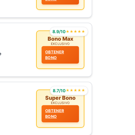
8.9/10
★★★★★
Bono Max
EXCLUSIVO
OBTENER
e
BONO
8.7/10
★★★★★
Super Bono
EXCLUSIVO
OBTENER
BONO