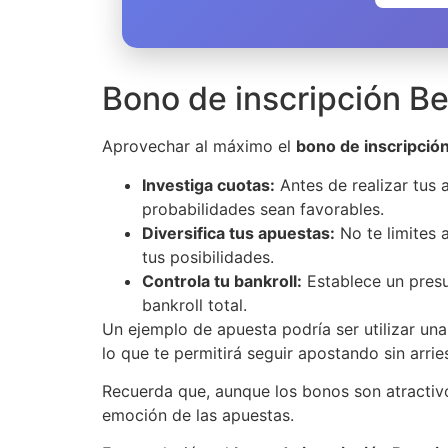
Bono de inscripción Be
Aprovechar al máximo el
bono de inscripción
Investiga cuotas:
Antes de realizar tus 
probabilidades sean favorables.
Diversifica tus apuestas:
No te limites 
tus posibilidades.
Controla tu bankroll:
Establece un presu
bankroll total.
Un ejemplo de apuesta podría ser utilizar un
lo que te permitirá seguir apostando sin arriesg
Recuerda que, aunque los bonos son atractivo
emoción de las apuestas.