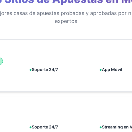
jores casas de apuestas probadas y aprobadas por n
expertos
Soporte 24/7
App Móvil
Soporte 24/7
Streaming en 