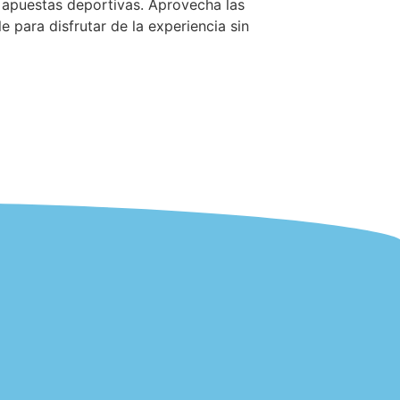
apuestas deportivas. Aprovecha las
para disfrutar de la experiencia sin