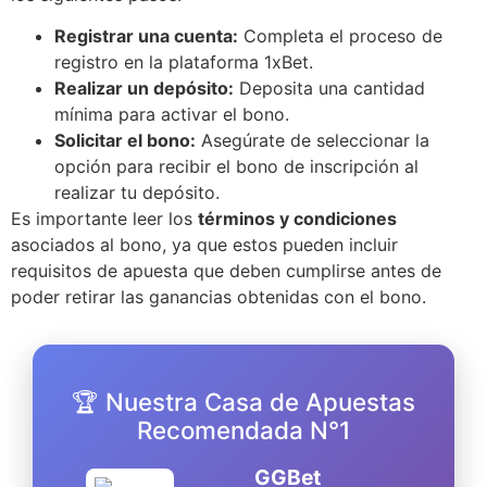
Registrar una cuenta:
Completa el proceso de
registro en la plataforma 1xBet.
Realizar un depósito:
Deposita una cantidad
mínima para activar el bono.
Solicitar el bono:
Asegúrate de seleccionar la
opción para recibir el bono de inscripción al
realizar tu depósito.
Es importante leer los
términos y condiciones
asociados al bono, ya que estos pueden incluir
requisitos de apuesta que deben cumplirse antes de
poder retirar las ganancias obtenidas con el bono.
🏆 Nuestra Casa de Apuestas
Recomendada N°1
GGBet