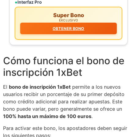
Interfaz Pro
Super Bono
EXCLUSIVO
OBTENER BONO
Cómo funciona el bono de
inscripción 1xBet
El
bono de inscripción 1xBet
permite a los nuevos
usuarios recibir un porcentaje de su primer depósito
como crédito adicional para realizar apuestas. Este
bono puede variar, pero generalmente se ofrece un
100% hasta un máximo de 100 euros
.
Para activar este bono, los apostadores deben seguir
los siguientes pasos: