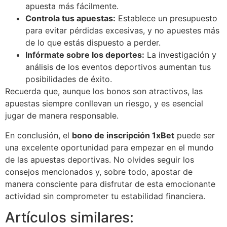
apuesta más fácilmente.
Controla tus apuestas:
Establece un presupuesto
para evitar pérdidas excesivas, y no apuestes más
de lo que estás dispuesto a perder.
Infórmate sobre los deportes:
La investigación y
análisis de los eventos deportivos aumentan tus
posibilidades de éxito.
Recuerda que, aunque los bonos son atractivos, las
apuestas siempre conllevan un riesgo, y es esencial
jugar de manera responsable.
En conclusión, el
bono de inscripción 1xBet
puede ser
una excelente oportunidad para empezar en el mundo
de las apuestas deportivas. No olvides seguir los
consejos mencionados y, sobre todo, apostar de
manera consciente para disfrutar de esta emocionante
actividad sin comprometer tu estabilidad financiera.
Artículos similares: