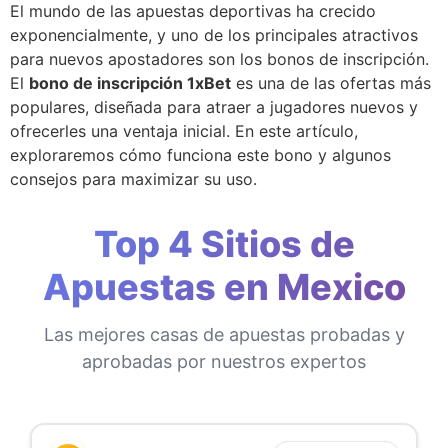
El mundo de las apuestas deportivas ha crecido
exponencialmente, y uno de los principales atractivos
para nuevos apostadores son los bonos de inscripción.
El
bono de inscripción 1xBet
es una de las ofertas más
populares, diseñada para atraer a jugadores nuevos y
ofrecerles una ventaja inicial. En este artículo,
exploraremos cómo funciona este bono y algunos
consejos para maximizar su uso.
Top 4 Sitios de
Apuestas en Mexico
Las mejores casas de apuestas probadas y
aprobadas por nuestros expertos