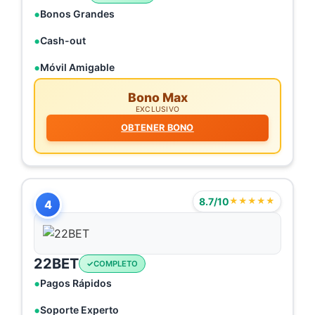
Bonos Grandes
Cash-out
Móvil Amigable
Bono Max
EXCLUSIVO
OBTENER BONO
8.7/10
★★★★★
4
22BET
COMPLETO
Pagos Rápidos
Soporte Experto