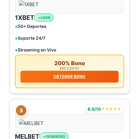
1XBET
LÍDER
50+ Deportes
Soporte 24/7
Streaming en Vivo
200% Bono
EXCLUSIVO
OBTENER BONO
8.9/10
★★★★★
3
MELBET
GENEROSO