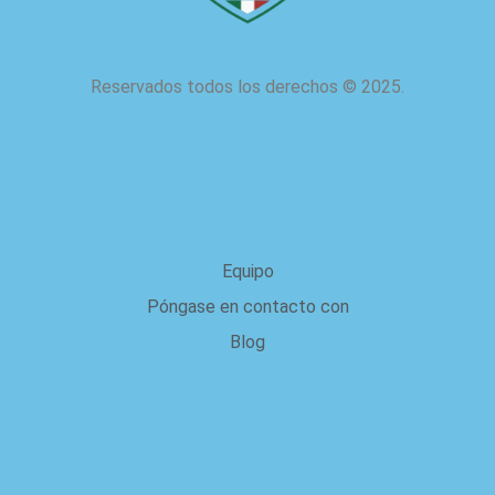
Reservados todos los derechos
©
2025.
acerca de nosotros
Equipo
Póngase en contacto con
Blog
Legal