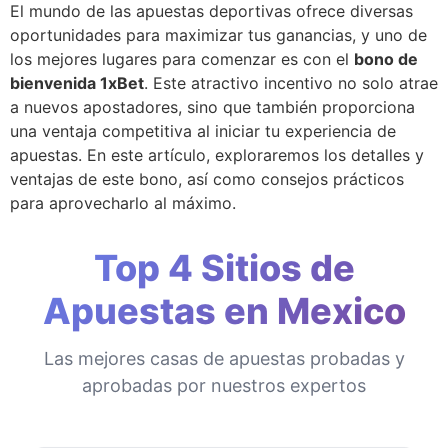
El mundo de las apuestas deportivas ofrece diversas
oportunidades para maximizar tus ganancias, y uno de
los mejores lugares para comenzar es con el
bono de
bienvenida 1xBet
. Este atractivo incentivo no solo atrae
a nuevos apostadores, sino que también proporciona
una ventaja competitiva al iniciar tu experiencia de
apuestas. En este artículo, exploraremos los detalles y
ventajas de este bono, así como consejos prácticos
para aprovecharlo al máximo.
Top 4 Sitios de
Apuestas en Mexico
Las mejores casas de apuestas probadas y
aprobadas por nuestros expertos