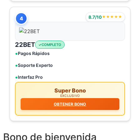
8.7/10
★★★★★
4
22BET
COMPLETO
Pagos Rápidos
Soporte Experto
Interfaz Pro
Super Bono
EXCLUSIVO
OBTENER BONO
Bono de bienvenida