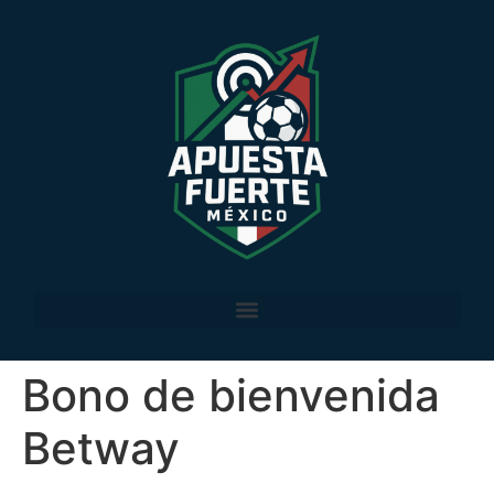
Bono de bienvenida
Betway