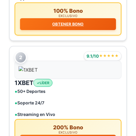
100% Bono
EXCLUSIVO
OBTENER BONO
9.1/10
★★★★★
2
1XBET
LÍDER
50+ Deportes
Soporte 24/7
Streaming en Vivo
200% Bono
EXCLUSIVO